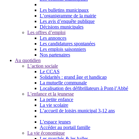
Les bulletins municipaux
L’organigramme de la mairie
Les avis d’enquête publique
Décisions municipales
Les offres d’emploi
Les annonces
Les candidatures spontanées
Les emplois saisonniers
Nos partenaires
Au quotidien
L’action sociale
Le CCAS
Solidarités : grand âge et handicap
La mutuelle communale
Localisation des défibrillateurs à Pont-l’Abbé
L’enfance et la jeunesse
La petite enfance
La vie scolaire
L’accueil de loisirs municipal 3-12 ans
L’espace jeunes
Accéder au portail famille
La vie économique
Les marchés & les halles