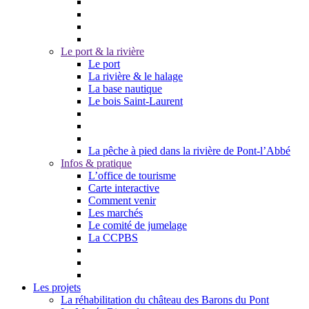
Le port & la rivière
Le port
La rivière & le halage
La base nautique
Le bois Saint-Laurent
La pêche à pied dans la rivière de Pont-l’Abbé
Infos & pratique
L’office de tourisme
Carte interactive
Comment venir
Les marchés
Le comité de jumelage
La CCPBS
Les projets
La réhabilitation du château des Barons du Pont