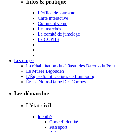
Infos & pratique
L’office de tourisme
Carte interactive
Comment venir
Les marchés
Le comité de jumelage
La CCPBS
Les projets
La réhabilitation du château des Barons du Pont
Le Musée Bigouden
L’Église Saint-Jacques de Lambourg
Église Notre-Dame Des Carmes
Les démarches
L’état civil
Identité
Carte d’identité
Passeport