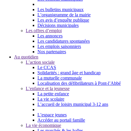
Les bulletins municipaux
L’organigramme de la mairie
Les avis d’enquête publique
Décisions municipales
Les offres d’emploi
Les annonces
Les candidatures spontanées
Les emplois saisonniers
Nos partenaires
Au quotidien
L’action sociale
Le CCAS
Solidarités : grand âge et handicap
La mutuelle communale
Localisation des défibrillateurs à Pont-l’Abbé
L’enfance et la jeunesse
La petite enfance
La vie scolaire
L’accueil de loisirs municipal 3-12 ans
L’espace jeunes
Accéder au portail famille
La vie économique
Les marchés & les halles