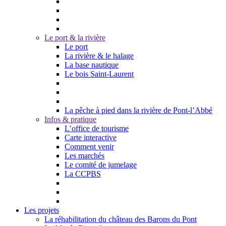
Le port & la rivière
Le port
La rivière & le halage
La base nautique
Le bois Saint-Laurent
La pêche à pied dans la rivière de Pont-l’Abbé
Infos & pratique
L’office de tourisme
Carte interactive
Comment venir
Les marchés
Le comité de jumelage
La CCPBS
Les projets
La réhabilitation du château des Barons du Pont