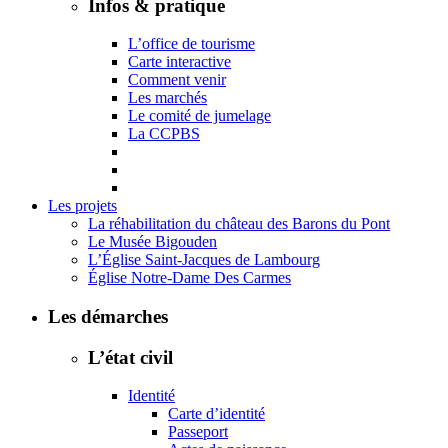
Infos & pratique
L’office de tourisme
Carte interactive
Comment venir
Les marchés
Le comité de jumelage
La CCPBS
Les projets
La réhabilitation du château des Barons du Pont
Le Musée Bigouden
L’Église Saint-Jacques de Lambourg
Église Notre-Dame Des Carmes
Les démarches
L’état civil
Identité
Carte d’identité
Passeport