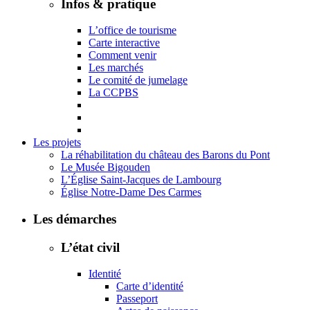
Infos & pratique
L’office de tourisme
Carte interactive
Comment venir
Les marchés
Le comité de jumelage
La CCPBS
Les projets
La réhabilitation du château des Barons du Pont
Le Musée Bigouden
L’Église Saint-Jacques de Lambourg
Église Notre-Dame Des Carmes
Les démarches
L’état civil
Identité
Carte d’identité
Passeport