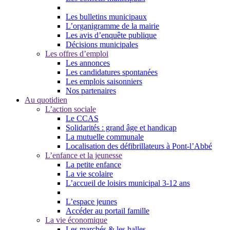
Les bulletins municipaux
L’organigramme de la mairie
Les avis d’enquête publique
Décisions municipales
Les offres d’emploi
Les annonces
Les candidatures spontanées
Les emplois saisonniers
Nos partenaires
Au quotidien
L’action sociale
Le CCAS
Solidarités : grand âge et handicap
La mutuelle communale
Localisation des défibrillateurs à Pont-l’Abbé
L’enfance et la jeunesse
La petite enfance
La vie scolaire
L’accueil de loisirs municipal 3-12 ans
L’espace jeunes
Accéder au portail famille
La vie économique
Les marchés & les halles