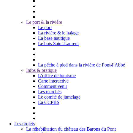
Le port & la rivière
Le port
La rivière & le halage
La base nautique
Le bois Saint-Laurent
La pêche à pied dans la rivière de Pont-l’Abbé
Infos & pratique
L’office de tourisme
Carte interactive
Comment venir
Les marchés
Le comité de jumelage
La CCPBS
Les projets
La réhabilitation du château des Barons du Pont