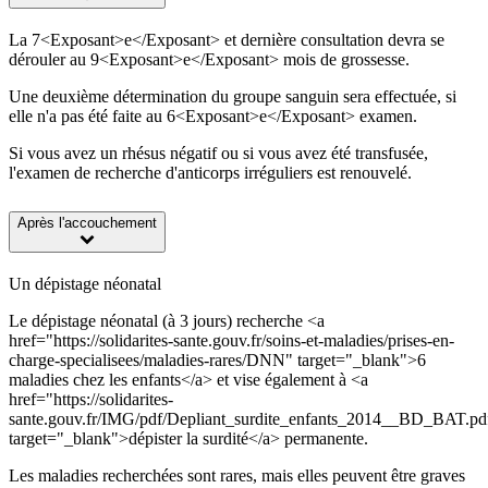
La 7<Exposant>e</Exposant> et dernière consultation devra se
dérouler au 9<Exposant>e</Exposant> mois de grossesse.
Une deuxième détermination du groupe sanguin sera effectuée, si
elle n'a pas été faite au 6<Exposant>e</Exposant> examen.
Si vous avez un rhésus négatif ou si vous avez été transfusée,
l'examen de recherche d'anticorps irréguliers est renouvelé.
Après l'accouchement
Un dépistage néonatal
Le dépistage néonatal (à 3 jours) recherche <a
href="https://solidarites-sante.gouv.fr/soins-et-maladies/prises-en-
charge-specialisees/maladies-rares/DNN" target="_blank">6
maladies chez les enfants</a> et vise également à <a
href="https://solidarites-
sante.gouv.fr/IMG/pdf/Depliant_surdite_enfants_2014__BD_BAT.pd
target="_blank">dépister la surdité</a> permanente.
Les maladies recherchées sont rares, mais elles peuvent être graves