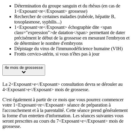
Détermination du groupe sanguin et du rhésus (en cas de
1<Exposant>re</Exposant> grossesse)
Rechercher de certaines maladies (rubéole, hépatite B,
toxoplasmose, syphilis...)
1<Exposant>re</Exposant> échographie dite <span
class="expression">de datation</span> permettant de dater
précisément le début de la grossesse en mesurant l'embryon et
de déterminer le nombre d'embryons
Dépistage du virus de l'immunodéficience humaine (VIH)
Frottis cervico-utérin, si vous n'êtes pas à jour
4e mois de grossesse
La 2<Exposant>e</Exposant> consultation devra se dérouler au
4<Exposant>e</Exposant> mois de grossesse.
C'est également à partir de ce mois que vous pourrez commencer
votre 1<Exposant>re</Exposant> séance de préparation à
l'accouchement et à la parentalité. Cette séance prend généralement
la forme d'un entretien d'information. Les séances suivantes vous
seront prescrites au cours du 7<Exposant>e</Exposant> mois de
grossesse.