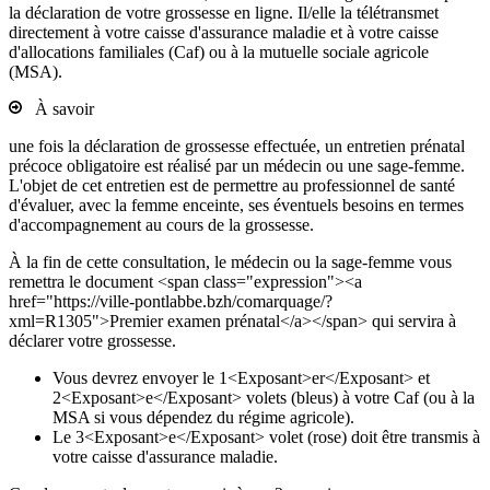
la déclaration de votre grossesse en ligne. Il/elle la télétransmet
directement à votre caisse d'assurance maladie et à votre caisse
d'allocations familiales (Caf) ou à la mutuelle sociale agricole
(MSA).
À savoir
une fois la déclaration de grossesse effectuée, un entretien prénatal
précoce obligatoire est réalisé par un médecin ou une sage-femme.
L'objet de cet entretien est de permettre au professionnel de santé
d'évaluer, avec la femme enceinte, ses éventuels besoins en termes
d'accompagnement au cours de la grossesse.
À la fin de cette consultation, le médecin ou la sage-femme vous
remettra le document <span class="expression"><a
href="https://ville-pontlabbe.bzh/comarquage/?
xml=R1305">Premier examen prénatal</a></span> qui servira à
déclarer votre grossesse.
Vous devrez envoyer le 1<Exposant>er</Exposant> et
2<Exposant>e</Exposant> volets (bleus) à votre Caf (ou à la
MSA si vous dépendez du régime agricole).
Le 3<Exposant>e</Exposant> volet (rose) doit être transmis à
votre caisse d'assurance maladie.