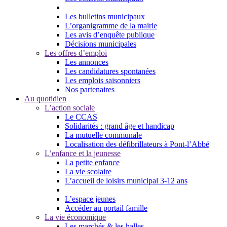
Les bulletins municipaux
L’organigramme de la mairie
Les avis d’enquête publique
Décisions municipales
Les offres d’emploi
Les annonces
Les candidatures spontanées
Les emplois saisonniers
Nos partenaires
Au quotidien
L’action sociale
Le CCAS
Solidarités : grand âge et handicap
La mutuelle communale
Localisation des défibrillateurs à Pont-l’Abbé
L’enfance et la jeunesse
La petite enfance
La vie scolaire
L’accueil de loisirs municipal 3-12 ans
L’espace jeunes
Accéder au portail famille
La vie économique
Les marchés & les halles