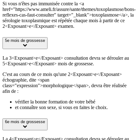
Si vous n'êtes pas immunisée contre la <a
href="https://www.ameli.fr/assure/sante/themes/toxoplasmose/bons-
reflexes-cas-faut-consulter" target="_blank">toxoplasmose</a>, la
sérologie toxoplasmique est répétée chaque mois à partir de ce
2<Exposant>e</Exposant> examen.
5e mois de grossesse
La 3<Exposant>e</Exposant> consultation devra se dérouler au
5<Exposant>e</Exposant> mois de grossesse.
C'est au cours de ce mois qu'une 2<Exposant>e</Exposant>
échographie, dite <span
class="expression">morphologique</span>, devra être réalisée
afin de :
vérifier la bonne formation de votre bébé
et connaître son sexe, si vous en faites le choix.
6e mois de grossesse
La 4<Exposant>e</Exposant> consultation devra se dérouler au