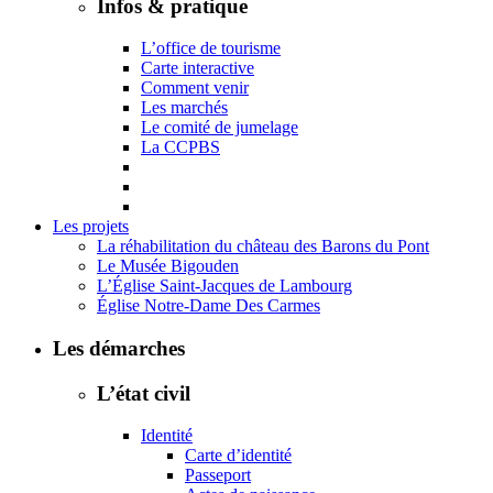
Infos & pratique
L’office de tourisme
Carte interactive
Comment venir
Les marchés
Le comité de jumelage
La CCPBS
Les projets
La réhabilitation du château des Barons du Pont
Le Musée Bigouden
L’Église Saint-Jacques de Lambourg
Église Notre-Dame Des Carmes
Les démarches
L’état civil
Identité
Carte d’identité
Passeport