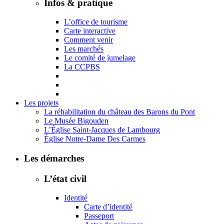
Infos & pratique
L’office de tourisme
Carte interactive
Comment venir
Les marchés
Le comité de jumelage
La CCPBS
Les projets
La réhabilitation du château des Barons du Pont
Le Musée Bigouden
L’Église Saint-Jacques de Lambourg
Église Notre-Dame Des Carmes
Les démarches
L’état civil
Identité
Carte d’identité
Passeport