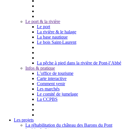
Le port & la rivière
Le port
La rivière & le halage
La base nautique
Le bois Saint-Laurent
La pêche à pied dans la rivière de Pont-l’Abbé
Infos & pratique
L’office de tourisme
Carte interactive
Comment venir
Les marchés
Le comité de jumelage
La CCPBS
Les projets
La réhabilitation du château des Barons du Pont