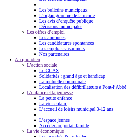
Les bulletins municipaux
L’organigramme de la mairie
Les avis d’enquête publique
Décisions municipales
Les offres d’emploi
Les annonces
Les candidatures spontanées
Les emplois saisonniers
Nos partenaires
Au quotidien
L’action sociale
Le CCAS
Solidarités : grand âge et handicap
La mutuelle communale
Localisation des défibrillateurs à Pont-l’Abbé
L’enfance et la jeunesse
La petite enfance
La vie scolaire
L’accueil de loisirs municipal 3-12 ans
L’espace jeunes
Accéder au portail famille
La vie économique
Les marchés & les halles