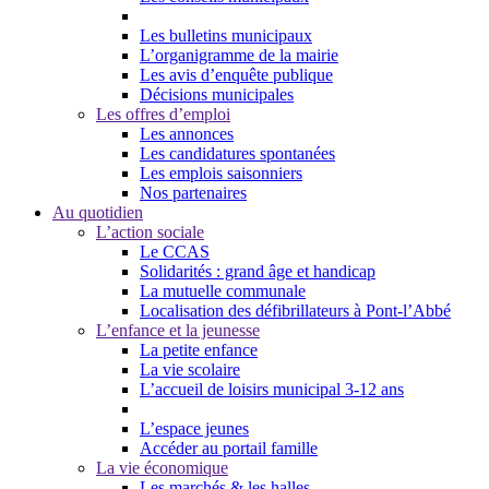
Les bulletins municipaux
L’organigramme de la mairie
Les avis d’enquête publique
Décisions municipales
Les offres d’emploi
Les annonces
Les candidatures spontanées
Les emplois saisonniers
Nos partenaires
Au quotidien
L’action sociale
Le CCAS
Solidarités : grand âge et handicap
La mutuelle communale
Localisation des défibrillateurs à Pont-l’Abbé
L’enfance et la jeunesse
La petite enfance
La vie scolaire
L’accueil de loisirs municipal 3-12 ans
L’espace jeunes
Accéder au portail famille
La vie économique
Les marchés & les halles