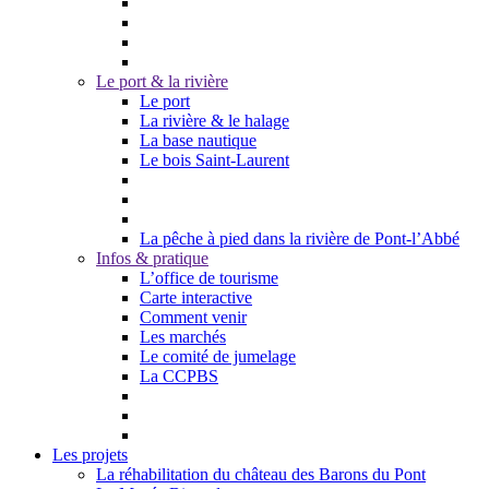
Le port & la rivière
Le port
La rivière & le halage
La base nautique
Le bois Saint-Laurent
La pêche à pied dans la rivière de Pont-l’Abbé
Infos & pratique
L’office de tourisme
Carte interactive
Comment venir
Les marchés
Le comité de jumelage
La CCPBS
Les projets
La réhabilitation du château des Barons du Pont