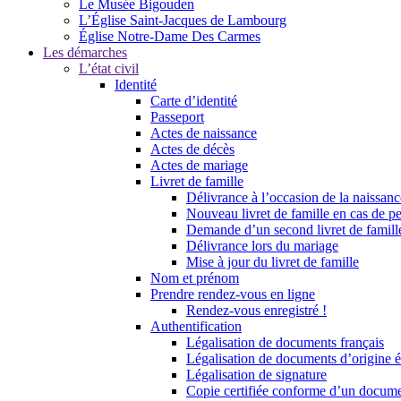
Le Musée Bigouden
L’Église Saint-Jacques de Lambourg
Église Notre-Dame Des Carmes
Les démarches
L’état civil
Identité
Carte d’identité
Passeport
Actes de naissance
Actes de décès
Actes de mariage
Livret de famille
Délivrance à l’occasion de la naissan
Nouveau livret de famille en cas de pe
Demande d’un second livret de famille
Délivrance lors du mariage
Mise à jour du livret de famille
Nom et prénom
Prendre rendez-vous en ligne
Rendez-vous enregistré !
Authentification
Légalisation de documents français
Légalisation de documents d’origine é
Légalisation de signature
Copie certifiée conforme d’un documen