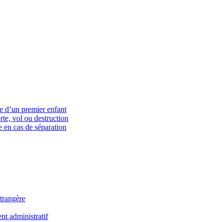
ce d’un premier enfant
rte, vol ou destruction
 en cas de séparation
trangère
t administratif