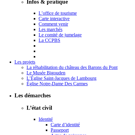
Infos & pratique
L’office de tourisme
Carte interactive
Comment venir
Les marchés
Le comité de jumelage
La CCPBS
Les projets
La réhabilitation du château des Barons du Pont
Le Musée Bigouden
L’Église Saint-Jacques de Lambourg
Église Notre-Dame Des Carmes
Les démarches
L’état civil
Identité
Carte d’identité
Passeport