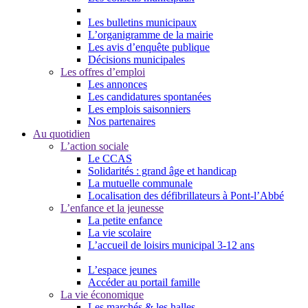
Les bulletins municipaux
L’organigramme de la mairie
Les avis d’enquête publique
Décisions municipales
Les offres d’emploi
Les annonces
Les candidatures spontanées
Les emplois saisonniers
Nos partenaires
Au quotidien
L’action sociale
Le CCAS
Solidarités : grand âge et handicap
La mutuelle communale
Localisation des défibrillateurs à Pont-l’Abbé
L’enfance et la jeunesse
La petite enfance
La vie scolaire
L’accueil de loisirs municipal 3-12 ans
L’espace jeunes
Accéder au portail famille
La vie économique
Les marchés & les halles