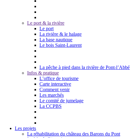
Le port & la rivière
Le port
La rivière & le halage
La base nautique
Le bois Saint-Laurent
La pêche à pied dans la rivière de Pont-l’Abbé
Infos & pratique
L’office de tourisme
Carte interactive
Comment venir
Les marchés
Le comité de jumelage
La CCPBS
Les projets
La réhabilitation du château des Barons du Pont