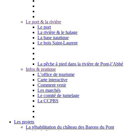
Le port & la rivière
Le port
La rivière & le halage
La base nautique
Le bois Saint-Laurent
La pêche à pied dans la rivière de Pont-l’Abbé
Infos & pratique
L’office de tourisme
Carte interactive
Comment venir
Les marchés
Le comité de jumelage
La CCPBS
Les projets
La réhabilitation du château des Barons du Pont