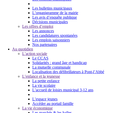
Les bulletins municipaux
L’organigramme de la mairie
Les avis d’enquête publique
Décisions municipales
Les offres d’emploi
Les annonces
Les candidatures spontanées
Les emplois saisonniers
Nos partenaires
Au quotidien
L’action sociale
Le CCAS
Solidarités : grand âge et handicap
La mutuelle communale
Localisation des défibrillateurs à Pont-l’Abbé
L’enfance et la jeunesse
La petite enfance
La vie scolaire
L’accueil de loisirs municipal 3-12 ans
L’espace jeunes
Accéder au portail famille
La vie économique
Les marchés & les halles