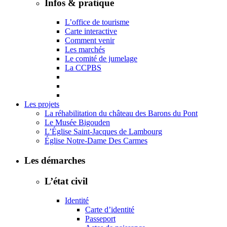
Infos & pratique
L’office de tourisme
Carte interactive
Comment venir
Les marchés
Le comité de jumelage
La CCPBS
Les projets
La réhabilitation du château des Barons du Pont
Le Musée Bigouden
L’Église Saint-Jacques de Lambourg
Église Notre-Dame Des Carmes
Les démarches
L’état civil
Identité
Carte d’identité
Passeport