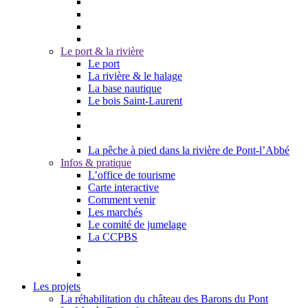
Le port & la rivière
Le port
La rivière & le halage
La base nautique
Le bois Saint-Laurent
La pêche à pied dans la rivière de Pont-l’Abbé
Infos & pratique
L’office de tourisme
Carte interactive
Comment venir
Les marchés
Le comité de jumelage
La CCPBS
Les projets
La réhabilitation du château des Barons du Pont