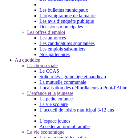
Les bulletins municipaux
L’organigramme de la mairie
Les avis d’enquête publique
Décisions municipales
Les offres d’emploi
Les annonces
Les candidatures spontanées
Les emplois saisonniers
Nos partenaires
Au quotidien
L’action sociale
Le CCAS
Solidarités : grand âge et handicap
La mutuelle communale
Localisation des défibrillateurs à Pont-l’Abbé
L’enfance et la jeunesse
La petite enfance
La vie scolaire
L’accueil de loisirs municipal 3-12 ans
L’espace jeunes
Accéder au portail famille
La vie économique
Les marchés & les halles