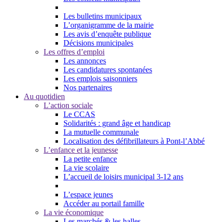
Les bulletins municipaux
L’organigramme de la mairie
Les avis d’enquête publique
Décisions municipales
Les offres d’emploi
Les annonces
Les candidatures spontanées
Les emplois saisonniers
Nos partenaires
Au quotidien
L’action sociale
Le CCAS
Solidarités : grand âge et handicap
La mutuelle communale
Localisation des défibrillateurs à Pont-l’Abbé
L’enfance et la jeunesse
La petite enfance
La vie scolaire
L’accueil de loisirs municipal 3-12 ans
L’espace jeunes
Accéder au portail famille
La vie économique
Les marchés & les halles