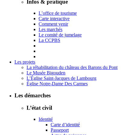
Infos & pratique
L’office de tourisme
Carte interactive
Comment venir
Les marchés
Le comité de jumelage
La CCPBS
Les projets
La réhabilitation du château des Barons du Pont
Le Musée Bigouden
L’Église Saint-Jacques de Lambourg
Église Notre-Dame Des Carmes
Les démarches
L’état civil
Identité
Carte d’identité
Passeport