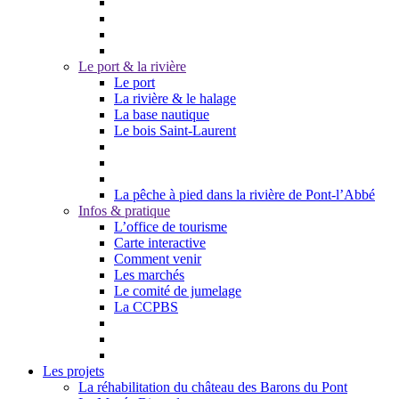
Le port & la rivière
Le port
La rivière & le halage
La base nautique
Le bois Saint-Laurent
La pêche à pied dans la rivière de Pont-l’Abbé
Infos & pratique
L’office de tourisme
Carte interactive
Comment venir
Les marchés
Le comité de jumelage
La CCPBS
Les projets
La réhabilitation du château des Barons du Pont