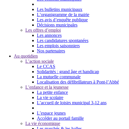
Les bulletins municipaux
L’organigramme de la mairie
Les avis d’enquête publique
Décisions municipales
Les offres d’emploi
Les annonces
Les candidatures spontanées
Les emplois saisonniers
Nos partenaires
Au quotidien
L’action sociale
Le CCAS
Solidarités : grand âge et handicap
La mutuelle communale
Localisation des défibrillateurs à Pont-l’Abbé
L’enfance et la jeunesse
La petite enfance
La vie scolaire
L’accueil de loisirs municipal 3-12 ans
L’espace jeunes
Accéder au portail famille
La vie économique
Les marchés & les halles