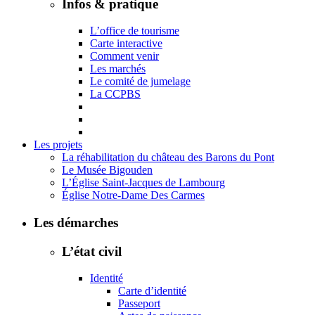
Infos & pratique
L’office de tourisme
Carte interactive
Comment venir
Les marchés
Le comité de jumelage
La CCPBS
Les projets
La réhabilitation du château des Barons du Pont
Le Musée Bigouden
L’Église Saint-Jacques de Lambourg
Église Notre-Dame Des Carmes
Les démarches
L’état civil
Identité
Carte d’identité
Passeport