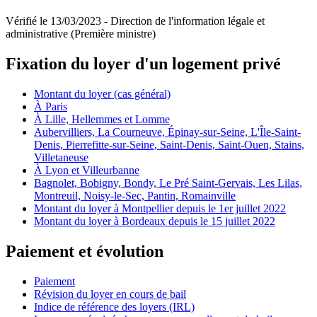
Vérifié le 13/03/2023 - Direction de l'information légale et
administrative (Première ministre)
Fixation du loyer d'un logement privé
Montant du loyer (cas général)
À Paris
À Lille, Hellemmes et Lomme
Aubervilliers, La Courneuve, Épinay-sur-Seine, L'Île-Saint-
Denis, Pierrefitte-sur-Seine, Saint-Denis, Saint-Ouen, Stains,
Villetaneuse
À Lyon et Villeurbanne
Bagnolet, Bobigny, Bondy, Le Pré Saint-Gervais, Les Lilas,
Montreuil, Noisy-le-Sec, Pantin, Romainville
Montant du loyer à Montpellier depuis le 1er juillet 2022
Montant du loyer à Bordeaux depuis le 15 juillet 2022
Paiement et évolution
Paiement
Révision du loyer en cours de bail
Indice de référence des loyers (IRL)