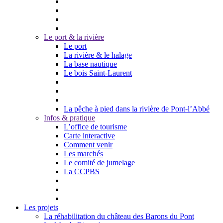
Le port & la rivière
Le port
La rivière & le halage
La base nautique
Le bois Saint-Laurent
La pêche à pied dans la rivière de Pont-l’Abbé
Infos & pratique
L’office de tourisme
Carte interactive
Comment venir
Les marchés
Le comité de jumelage
La CCPBS
Les projets
La réhabilitation du château des Barons du Pont