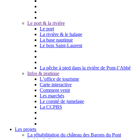
Le port & la rivière
Le port
La rivière & le halage
La base nautique
Le bois Saint-Laurent
La pêche à pied dans la rivière de Pont-l’Abbé
Infos & pratique
L’office de tourisme
Carte interactive
Comment venir
Les marchés
Le comité de jumelage
La CCPBS
Les projets
La réhabilitation du château des Barons du Pont