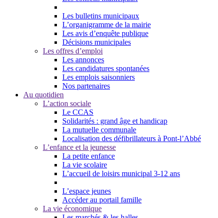
Les bulletins municipaux
L’organigramme de la mairie
Les avis d’enquête publique
Décisions municipales
Les offres d’emploi
Les annonces
Les candidatures spontanées
Les emplois saisonniers
Nos partenaires
Au quotidien
L’action sociale
Le CCAS
Solidarités : grand âge et handicap
La mutuelle communale
Localisation des défibrillateurs à Pont-l’Abbé
L’enfance et la jeunesse
La petite enfance
La vie scolaire
L’accueil de loisirs municipal 3-12 ans
L’espace jeunes
Accéder au portail famille
La vie économique
Les marchés & les halles