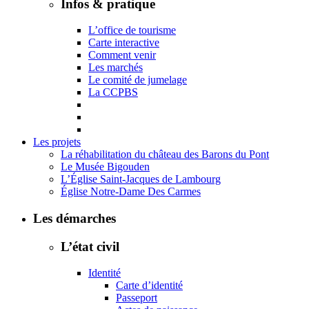
Infos & pratique
L’office de tourisme
Carte interactive
Comment venir
Les marchés
Le comité de jumelage
La CCPBS
Les projets
La réhabilitation du château des Barons du Pont
Le Musée Bigouden
L’Église Saint-Jacques de Lambourg
Église Notre-Dame Des Carmes
Les démarches
L’état civil
Identité
Carte d’identité
Passeport