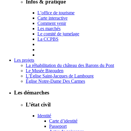
Infos & pratique
L’office de tourisme
Carte interactive
Comment venir
Les marchés
Le comité de jumelage
La CCPBS
Les projets
La réhabilitation du château des Barons du Pont
Le Musée Bigouden
L’Église Saint-Jacques de Lambourg
Église Notre-Dame Des Carmes
Les démarches
L’état civil
Identité
Carte d’identité
Passeport