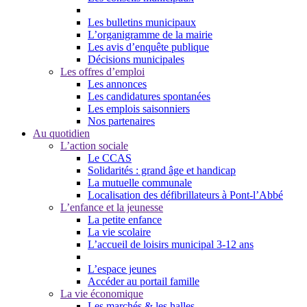
Les bulletins municipaux
L’organigramme de la mairie
Les avis d’enquête publique
Décisions municipales
Les offres d’emploi
Les annonces
Les candidatures spontanées
Les emplois saisonniers
Nos partenaires
Au quotidien
L’action sociale
Le CCAS
Solidarités : grand âge et handicap
La mutuelle communale
Localisation des défibrillateurs à Pont-l’Abbé
L’enfance et la jeunesse
La petite enfance
La vie scolaire
L’accueil de loisirs municipal 3-12 ans
L’espace jeunes
Accéder au portail famille
La vie économique
Les marchés & les halles