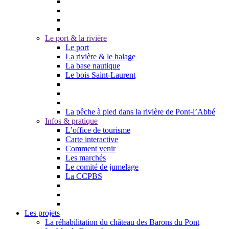
Le port & la rivière
Le port
La rivière & le halage
La base nautique
Le bois Saint-Laurent
La pêche à pied dans la rivière de Pont-l’Abbé
Infos & pratique
L’office de tourisme
Carte interactive
Comment venir
Les marchés
Le comité de jumelage
La CCPBS
Les projets
La réhabilitation du château des Barons du Pont