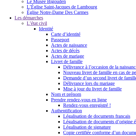
Le Musée Bigouden
L’Église Saint-Jacques de Lambourg
Église Notre-Dame Des Carmes
Les démarches
L’état civil
Identité
Carte d’identité
Passeport
Actes de naissance
Actes de décès
Actes de mariage
Livret de famille
Délivrance à l’occasion de la naissan
Nouveau livret de famille en cas de pe
Demande d’un second livret de famille
Délivrance lors du mariage
Mise à jour du livret de famille
Nom et prénom
Prendre rendez-vous en ligne
Rendez-vous enregistré !
Authentification
Légalisation de documents français
Légalisation de documents d’origine é
Légalisation de signature
Copie certifiée conforme d’un documen