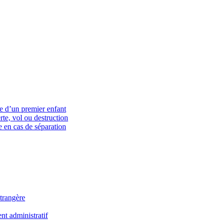
ce d’un premier enfant
rte, vol ou destruction
 en cas de séparation
trangère
t administratif