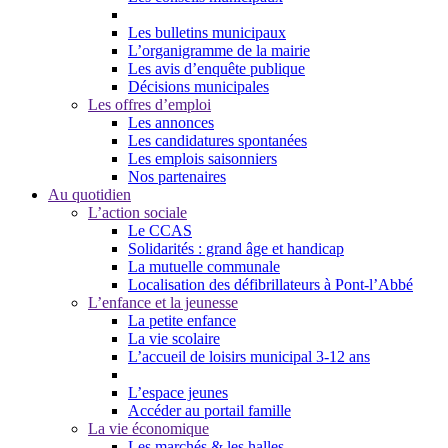
Les bulletins municipaux
L’organigramme de la mairie
Les avis d’enquête publique
Décisions municipales
Les offres d’emploi
Les annonces
Les candidatures spontanées
Les emplois saisonniers
Nos partenaires
Au quotidien
L’action sociale
Le CCAS
Solidarités : grand âge et handicap
La mutuelle communale
Localisation des défibrillateurs à Pont-l’Abbé
L’enfance et la jeunesse
La petite enfance
La vie scolaire
L’accueil de loisirs municipal 3-12 ans
L’espace jeunes
Accéder au portail famille
La vie économique
Les marchés & les halles