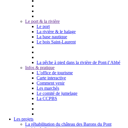
Le port & la rivière
Le port
La rivière & le halage
La base nautique
Le bois Saint-Laurent
La pêche à pied dans la rivière de Pont-l’Abbé
Infos & pratique
L’office de tourisme
Carte interactive
Comment venir
Les marchés
Le comité de jumelage
La CCPBS
Les projets
La réhabilitation du château des Barons du Pont