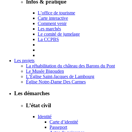
Infos & pratique
L’office de tourisme
Carte interactive
Comment venir
Les marchés
Le comité de jumelage
La CCPBS
Les projets
La réhabilitation du château des Barons du Pont
Le Musée Bigouden
L’Église Saint-Jacques de Lambourg
Église Notre-Dame Des Carmes
Les démarches
L’état civil
Identité
Carte d’identité
Passeport