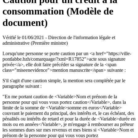
consommation (Modèle de
document)
Vérifié le 01/06/2021 - Direction de l'information légale et
administrative (Première ministre)
Lorsqu'une personne se porte caution par un <a href="https://ville-
pontlabbe.bzh/comarquage/?xml=R17852">acte sous signature
privée</a>, elle doit faire précéder sa signature de la <span
class="miseenevidence">mention manuscrite</span> suivante :
S'il s'agit d'une caution simple, la mention sera complétée par le
paragraphe suivant :
"En me portant caution de <Variable>Nom et prénom de la
personne pour qui vous vous portez caution</Variable>, dans la
limite de la somme de <Variable>somme en euros</Variable>
couvrant le paiement du principal, des intérêts et, le cas échéant, des
pénalités ou intérêts de retard et pour la durée de <Variable>durée en
mois ou en années</Variable>, je m'engage à rembourser au prêteur
les sommes dues sur mes revenus et mes biens si <Variable>Nom et
prénom de la personne pour qui vous vous portez