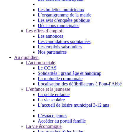
Les bulletins municipaux
L’organigramme de la mairie
Les avis d’enquête publique
Décisions municipales
Les offres d’emploi
Les annonces
Les candidatures spontanées
Les emplois saisonniers
Nos partenaires
Au quotidien
L’action sociale
Le CCAS
Solidarités : grand âge et handicap
La mutuelle communale
Localisation des défibrillateurs à Pont-l’Abbé
L’enfance et la jeunesse
La petite enfance
La vie scolaire
L’accueil de loisirs municipal 3-12 ans
L’espace jeunes
Accéder au portail famille
La vie économique
Les marchés & les halles