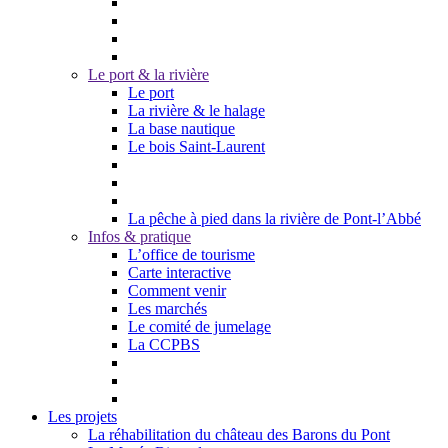
Le port & la rivière
Le port
La rivière & le halage
La base nautique
Le bois Saint-Laurent
La pêche à pied dans la rivière de Pont-l’Abbé
Infos & pratique
L’office de tourisme
Carte interactive
Comment venir
Les marchés
Le comité de jumelage
La CCPBS
Les projets
La réhabilitation du château des Barons du Pont