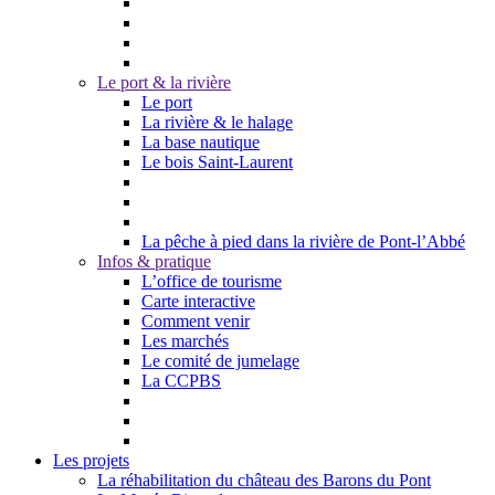
Le port & la rivière
Le port
La rivière & le halage
La base nautique
Le bois Saint-Laurent
La pêche à pied dans la rivière de Pont-l’Abbé
Infos & pratique
L’office de tourisme
Carte interactive
Comment venir
Les marchés
Le comité de jumelage
La CCPBS
Les projets
La réhabilitation du château des Barons du Pont