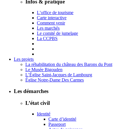
Infos & pratique
L’office de tourisme
Carte interactive
Comment venir
Les marchés
Le comité de jumelage
La CCPBS
Les projets
La réhabilitation du château des Barons du Pont
Le Musée Bigouden
L’Église Saint-Jacques de Lambourg
Église Notre-Dame Des Carmes
Les démarches
L’état civil
Identité
Carte d’identité
Passeport