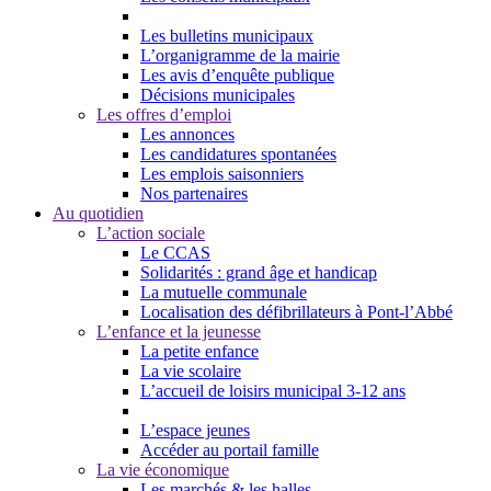
Les bulletins municipaux
L’organigramme de la mairie
Les avis d’enquête publique
Décisions municipales
Les offres d’emploi
Les annonces
Les candidatures spontanées
Les emplois saisonniers
Nos partenaires
Au quotidien
L’action sociale
Le CCAS
Solidarités : grand âge et handicap
La mutuelle communale
Localisation des défibrillateurs à Pont-l’Abbé
L’enfance et la jeunesse
La petite enfance
La vie scolaire
L’accueil de loisirs municipal 3-12 ans
L’espace jeunes
Accéder au portail famille
La vie économique
Les marchés & les halles