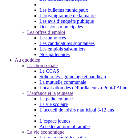
Les bulletins municipaux
L’organigramme de la mairie
Les avis d’enquête publique
Décisions municipales
Les offres d’emploi
Les annonces
Les candidatures spontanées
Les emplois saisonniers
Nos partenaires
Au quotidien
L’action sociale
Le CCAS
Solidarités : grand âge et handicap
La mutuelle communale
Localisation des défibrillateurs à Pont-l’Abbé
L’enfance et la jeunesse
La petite enfance
La vie scolaire
L’accueil de loisirs municipal 3-12 ans
L’espace jeunes
Accéder au portail famille
La vie économique
Les marchés & les halles