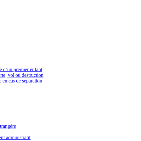
ce d’un premier enfant
rte, vol ou destruction
 en cas de séparation
trangère
t administratif