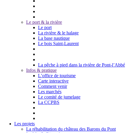
Le port & la rivière
Le port
La rivière & le halage
La base nautique
Le bois Saint-Laurent
La pêche à pied dans la rivière de Pont-l’Abbé
Infos & pratique
L’office de tourisme
Carte interactive
Comment venir
Les marchés
Le comité de jumelage
La CCPBS
Les projets
La réhabilitation du château des Barons du Pont