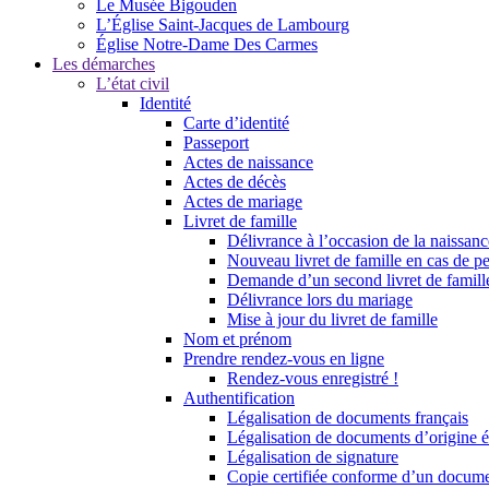
Le Musée Bigouden
L’Église Saint-Jacques de Lambourg
Église Notre-Dame Des Carmes
Les démarches
L’état civil
Identité
Carte d’identité
Passeport
Actes de naissance
Actes de décès
Actes de mariage
Livret de famille
Délivrance à l’occasion de la naissan
Nouveau livret de famille en cas de pe
Demande d’un second livret de famille
Délivrance lors du mariage
Mise à jour du livret de famille
Nom et prénom
Prendre rendez-vous en ligne
Rendez-vous enregistré !
Authentification
Légalisation de documents français
Légalisation de documents d’origine é
Légalisation de signature
Copie certifiée conforme d’un documen