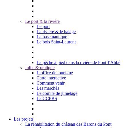
Le port & la rivière
Le port
La rivière & le halage
La base nautique
Le bois Saint-Laurent
La pêche à pied dans la rivière de Pont-l’Abbé
Infos & pratique
L’office de tourisme
Carte interactive
Comment venir
Les marchés
Le comité de jumelage
La CCPBS
Les projets
La réhabilitation du château des Barons du Pont