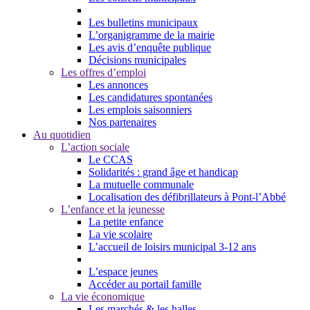
Les bulletins municipaux
L’organigramme de la mairie
Les avis d’enquête publique
Décisions municipales
Les offres d’emploi
Les annonces
Les candidatures spontanées
Les emplois saisonniers
Nos partenaires
Au quotidien
L’action sociale
Le CCAS
Solidarités : grand âge et handicap
La mutuelle communale
Localisation des défibrillateurs à Pont-l’Abbé
L’enfance et la jeunesse
La petite enfance
La vie scolaire
L’accueil de loisirs municipal 3-12 ans
L’espace jeunes
Accéder au portail famille
La vie économique
Les marchés & les halles