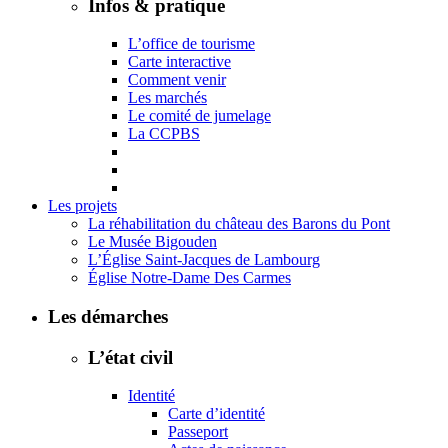
Infos & pratique
L’office de tourisme
Carte interactive
Comment venir
Les marchés
Le comité de jumelage
La CCPBS
Les projets
La réhabilitation du château des Barons du Pont
Le Musée Bigouden
L’Église Saint-Jacques de Lambourg
Église Notre-Dame Des Carmes
Les démarches
L’état civil
Identité
Carte d’identité
Passeport