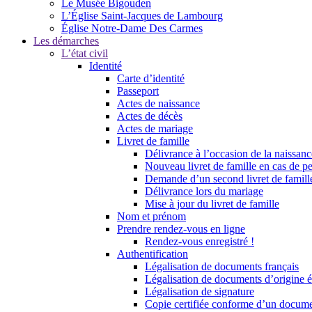
Le Musée Bigouden
L’Église Saint-Jacques de Lambourg
Église Notre-Dame Des Carmes
Les démarches
L’état civil
Identité
Carte d’identité
Passeport
Actes de naissance
Actes de décès
Actes de mariage
Livret de famille
Délivrance à l’occasion de la naissan
Nouveau livret de famille en cas de pe
Demande d’un second livret de famille
Délivrance lors du mariage
Mise à jour du livret de famille
Nom et prénom
Prendre rendez-vous en ligne
Rendez-vous enregistré !
Authentification
Légalisation de documents français
Légalisation de documents d’origine é
Légalisation de signature
Copie certifiée conforme d’un documen