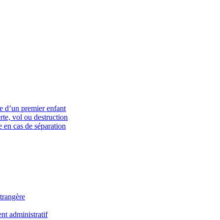
ce d’un premier enfant
rte, vol ou destruction
 en cas de séparation
trangère
t administratif