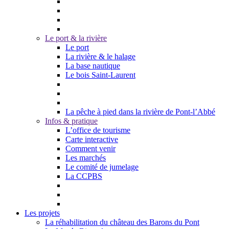
Le port & la rivière
Le port
La rivière & le halage
La base nautique
Le bois Saint-Laurent
La pêche à pied dans la rivière de Pont-l’Abbé
Infos & pratique
L’office de tourisme
Carte interactive
Comment venir
Les marchés
Le comité de jumelage
La CCPBS
Les projets
La réhabilitation du château des Barons du Pont