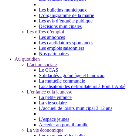
Les bulletins municipaux
L’organigramme de la mairie
Les avis d’enquête publique
Décisions municipales
Les offres d’emploi
Les annonces
Les candidatures spontanées
Les emplois saisonniers
Nos partenaires
Au quotidien
L’action sociale
Le CCAS
Solidarités : grand âge et handicap
La mutuelle communale
Localisation des défibrillateurs à Pont-l’Abbé
L’enfance et la jeunesse
La petite enfance
La vie scolaire
L’accueil de loisirs municipal 3-12 ans
L’espace jeunes
Accéder au portail famille
La vie économique
Les marchés & les halles