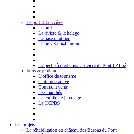
Le port & la rivière
Le port
La rivière & le halage
La base nautique
Le bois Saint-Laurent
La pêche à pied dans la rivière de Pont-l’Abbé
Infos & pratique
L’office de tourisme
Carte interactive
Comment venir
Les marchés
Le comité de jumelage
La CCPBS
Les projets
La réhabilitation du château des Barons du Pont