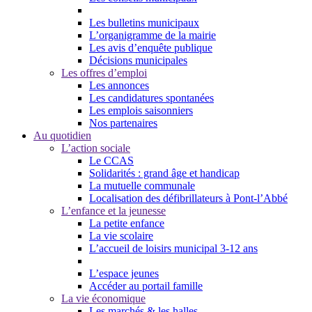
Les bulletins municipaux
L’organigramme de la mairie
Les avis d’enquête publique
Décisions municipales
Les offres d’emploi
Les annonces
Les candidatures spontanées
Les emplois saisonniers
Nos partenaires
Au quotidien
L’action sociale
Le CCAS
Solidarités : grand âge et handicap
La mutuelle communale
Localisation des défibrillateurs à Pont-l’Abbé
L’enfance et la jeunesse
La petite enfance
La vie scolaire
L’accueil de loisirs municipal 3-12 ans
L’espace jeunes
Accéder au portail famille
La vie économique
Les marchés & les halles