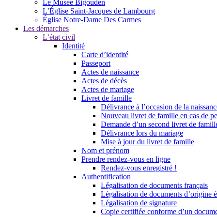
Le Musée Bigouden
L’Église Saint-Jacques de Lambourg
Église Notre-Dame Des Carmes
Les démarches
L’état civil
Identité
Carte d’identité
Passeport
Actes de naissance
Actes de décès
Actes de mariage
Livret de famille
Délivrance à l’occasion de la naissan
Nouveau livret de famille en cas de pe
Demande d’un second livret de famille
Délivrance lors du mariage
Mise à jour du livret de famille
Nom et prénom
Prendre rendez-vous en ligne
Rendez-vous enregistré !
Authentification
Légalisation de documents français
Légalisation de documents d’origine é
Légalisation de signature
Copie certifiée conforme d’un documen