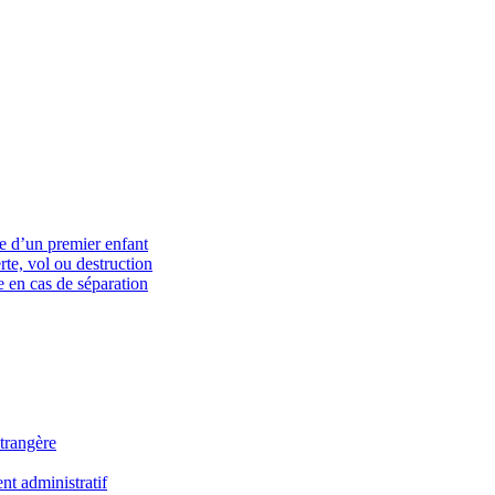
ce d’un premier enfant
rte, vol ou destruction
 en cas de séparation
trangère
t administratif