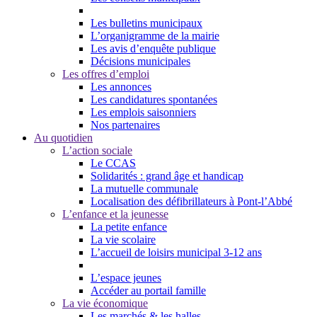
Les bulletins municipaux
L’organigramme de la mairie
Les avis d’enquête publique
Décisions municipales
Les offres d’emploi
Les annonces
Les candidatures spontanées
Les emplois saisonniers
Nos partenaires
Au quotidien
L’action sociale
Le CCAS
Solidarités : grand âge et handicap
La mutuelle communale
Localisation des défibrillateurs à Pont-l’Abbé
L’enfance et la jeunesse
La petite enfance
La vie scolaire
L’accueil de loisirs municipal 3-12 ans
L’espace jeunes
Accéder au portail famille
La vie économique
Les marchés & les halles