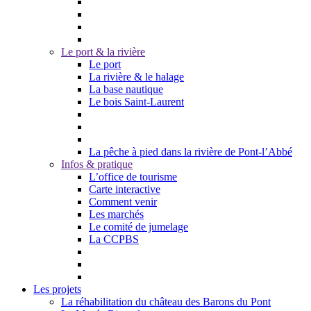
Le port & la rivière
Le port
La rivière & le halage
La base nautique
Le bois Saint-Laurent
La pêche à pied dans la rivière de Pont-l’Abbé
Infos & pratique
L’office de tourisme
Carte interactive
Comment venir
Les marchés
Le comité de jumelage
La CCPBS
Les projets
La réhabilitation du château des Barons du Pont