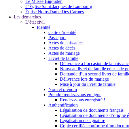
Le Musée Bigouden
L’Église Saint-Jacques de Lambourg
Église Notre-Dame Des Carmes
Les démarches
L’état civil
Identité
Carte d’identité
Passeport
Actes de naissance
Actes de décès
Actes de mariage
Livret de famille
Délivrance à l’occasion de la naissan
Nouveau livret de famille en cas de pe
Demande d’un second livret de famille
Délivrance lors du mariage
Mise à jour du livret de famille
Nom et prénom
Prendre rendez-vous en ligne
Rendez-vous enregistré !
Authentification
Légalisation de documents français
Légalisation de documents d’origine é
Légalisation de signature
Copie certifiée conforme d’un documen