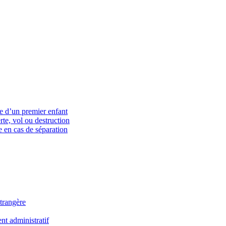
ce d’un premier enfant
rte, vol ou destruction
 en cas de séparation
trangère
t administratif