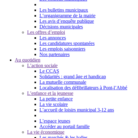
Les bulletins municipaux
L’organigramme de la mairie
Les avis d’enquête publique
Décisions municipales
Les offres d’emploi
Les annonces
Les candidatures spontanées
Les emplois saisonniers
Nos partenaires
Au quotidien
L’action sociale
Le CCAS
Solidarités : grand âge et handicap
La mutuelle communale
Localisation des défibrillateurs à Pont-l’Abbé
L’enfance et la jeunesse
La petite enfance
La vie scolaire
L’accueil de loisirs municipal 3-12 ans
L’espace jeunes
Accéder au portail famille
La vie économique
Les marchés & les halles