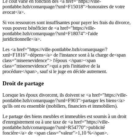
Le coût varie en fonction des <a href="https://ville-
pontlabbe.bzh/comarquage/?xml=F15018">honoraires de votre
avocat</a>.
Si vos ressources sont insuffisantes pour payer les frais du divorce,
vous pouvez bénéficier de <a href="https://ville-
pontlabbe.bzh/comarquage/?xml=F18074">l'aide
juridictionnelle</a>.
Les <a href="https://ville-pontlabbe.bzh/comarquage/?
xml=F1816">dépens</a> de l'instance sont à la charge de<span
class="miseenevidence"> l'époux </span><span
class="miseenevidence">qui a pris l'initiative de la
procédure</span>, sauf si le juge en décide autrement.
Droit de partage
Lorsque les époux divorcent, ils doivent se <a href="https://ville-
pontlabbe.bzh/comarquage/?xml=F903">partager les biens</a>
qu'ils ont eu ensemble (mobiliers, financiers et immobiliers).
Le partage des biens meubles et immeubles est soumis à un droit
d'enregistrement ou à une taxe de <a href="https://ville-
pontlabbe.bzh/comarquage/?xml=R54770">publicité
foncière</a> de <span class="valeur">1,10 %</span>.