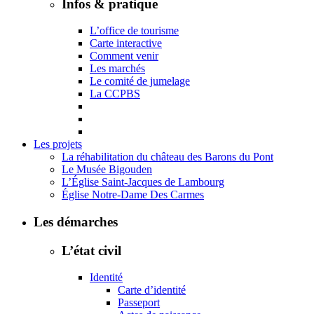
Infos & pratique
L’office de tourisme
Carte interactive
Comment venir
Les marchés
Le comité de jumelage
La CCPBS
Les projets
La réhabilitation du château des Barons du Pont
Le Musée Bigouden
L’Église Saint-Jacques de Lambourg
Église Notre-Dame Des Carmes
Les démarches
L’état civil
Identité
Carte d’identité
Passeport