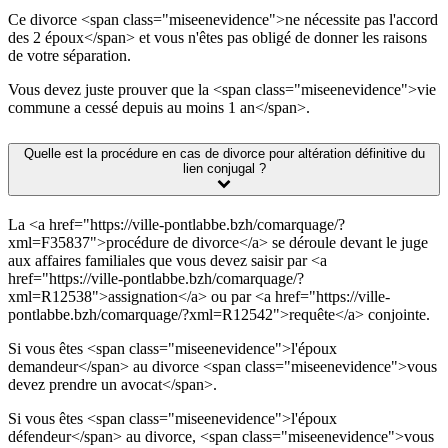
Ce divorce <span class="miseenevidence">ne nécessite pas l'accord
des 2 époux</span> et vous n'êtes pas obligé de donner les raisons
de votre séparation.
Vous devez juste prouver que la <span class="miseenevidence">vie
commune a cessé depuis au moins 1 an</span>.
Quelle est la procédure en cas de divorce pour altération définitive du
lien conjugal ?
La <a href="https://ville-pontlabbe.bzh/comarquage/?
xml=F35837">procédure de divorce</a> se déroule devant le juge
aux affaires familiales que vous devez saisir par <a
href="https://ville-pontlabbe.bzh/comarquage/?
xml=R12538">assignation</a> ou par <a href="https://ville-
pontlabbe.bzh/comarquage/?xml=R12542">requête</a> conjointe.
Si vous êtes <span class="miseenevidence">l'époux
demandeur</span> au divorce <span class="miseenevidence">vous
devez prendre un avocat</span>.
Si vous êtes <span class="miseenevidence">l'époux
défendeur</span> au divorce, <span class="miseenevidence">vous