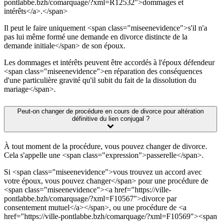
pontlabbe.bzh/comarquage/?xml=R12532">dommages et
intérêts</a>.</span>
Il peut le faire uniquement <span class="miseenevidence">s'il n'a
pas lui même formé une demande en divorce distincte de la
demande initiale</span> de son époux.
Les dommages et intérêts peuvent être accordés à l'époux défendeur
<span class="miseenevidence">en réparation des conséquences
d'une particulière gravité qu'il subit du fait de la dissolution du
mariage</span>.
Peut-on changer de procédure en cours de divorce pour altération
définitive du lien conjugal ?
À tout moment de la procédure, vous pouvez changer de divorce.
Cela s'appelle une <span class="expression">passerelle</span>.
Si <span class="miseenevidence">vous trouvez un accord avec
votre époux, vous pouvez changer</span> pour une procédure de
<span class="miseenevidence"><a href="https://ville-
pontlabbe.bzh/comarquage/?xml=F10567">divorce par
consentement mutuel</a></span>, ou une procédure de <a
href="https://ville-pontlabbe.bzh/comarquage/?xml=F10569"><span