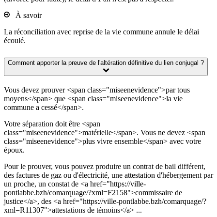
À savoir
La réconciliation avec reprise de la vie commune annule le délai
écoulé.
Comment apporter la preuve de l'altération définitive du lien conjugal ?
Vous devez prouver <span class="miseenevidence">par tous
moyens</span> que <span class="miseenevidence">la vie
commune a cessé</span>.
Votre séparation doit être <span
class="miseenevidence">matérielle</span>. Vous ne devez <span
class="miseenevidence">plus vivre ensemble</span> avec votre
époux.
Pour le prouver, vous pouvez produire un contrat de bail différent,
des factures de gaz ou d'électricité, une attestation d'hébergement par
un proche, un constat de <a href="https://ville-
pontlabbe.bzh/comarquage/?xml=F2158">commissaire de
justice</a>, des <a href="https://ville-pontlabbe.bzh/comarquage/?
xml=R11307">attestations de témoins</a> ...