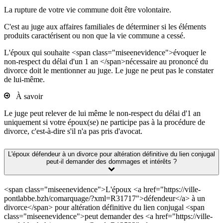
La rupture de votre vie commune doit être volontaire.
C'est au juge aux affaires familiales de déterminer si les éléments
produits caractérisent ou non que la vie commune a cessé.
L'époux qui souhaite <span class="miseenevidence">évoquer le
non-respect du délai d'un 1 an </span>nécessaire au prononcé du
divorce doit le mentionner au juge. Le juge ne peut pas le constater
de lui-même.
À savoir
Le juge peut relever de lui même le non-respect du délai d'1 an
uniquement si votre époux(se) ne participe pas à la procédure de
divorce, c'est-à-dire s'il n'a pas pris d'avocat.
L'époux défendeur à un divorce pour altération définitive du lien conjugal
peut-il demander des dommages et intérêts ?
<span class="miseenevidence">L'époux <a href="https://ville-
pontlabbe.bzh/comarquage/?xml=R31717">défendeur</a> à un
divorce</span> pour altération définitive du lien conjugal <span
class="miseenevidence">peut demander des <a href="https://ville-