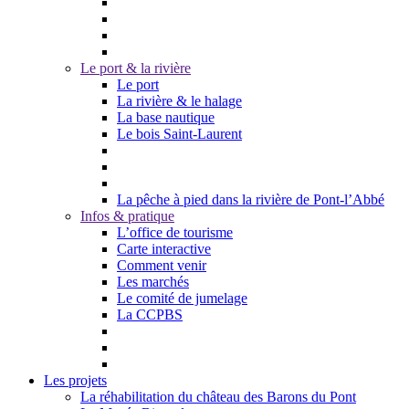
Le port & la rivière
Le port
La rivière & le halage
La base nautique
Le bois Saint-Laurent
La pêche à pied dans la rivière de Pont-l’Abbé
Infos & pratique
L’office de tourisme
Carte interactive
Comment venir
Les marchés
Le comité de jumelage
La CCPBS
Les projets
La réhabilitation du château des Barons du Pont