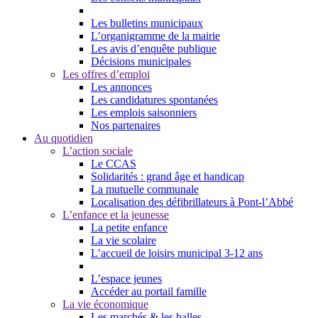
Les bulletins municipaux
L’organigramme de la mairie
Les avis d’enquête publique
Décisions municipales
Les offres d’emploi
Les annonces
Les candidatures spontanées
Les emplois saisonniers
Nos partenaires
Au quotidien
L’action sociale
Le CCAS
Solidarités : grand âge et handicap
La mutuelle communale
Localisation des défibrillateurs à Pont-l’Abbé
L’enfance et la jeunesse
La petite enfance
La vie scolaire
L’accueil de loisirs municipal 3-12 ans
L’espace jeunes
Accéder au portail famille
La vie économique
Les marchés & les halles