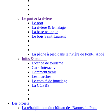
Le port & la rivière
Le port
La rivière & le halage
La base nautique
Le bois Saint-Laurent
La pêche à pied dans la rivière de Pont-l’Abbé
Infos & pratique
L’office de tourisme
Carte interactive
Comment venir
Les marchés
Le comité de jumelage
La CCPBS
Les projets
La réhabilitation du château des Barons du Pont