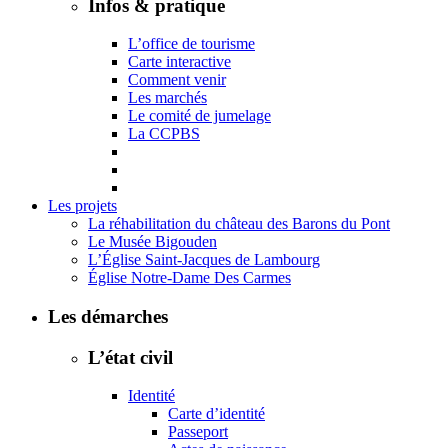
Infos & pratique
L’office de tourisme
Carte interactive
Comment venir
Les marchés
Le comité de jumelage
La CCPBS
Les projets
La réhabilitation du château des Barons du Pont
Le Musée Bigouden
L’Église Saint-Jacques de Lambourg
Église Notre-Dame Des Carmes
Les démarches
L’état civil
Identité
Carte d’identité
Passeport