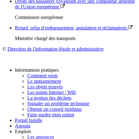
Droits des passagers voyageant avec une compagnie aérienne
de l'Union européenne
Commission européenne
Retard, refus d'embarquement, annulation et réclamations
Ministère chargé des transports
©
Direction de l'information légale et administrative
Informations pratiques
Comment venir
Le stationnement
Les objets trouvés
Les points Internet / Wifi
La gestion des déchets
Signaler un problème technique
Obtenir un conseil juridique
Faire garder mon enfant
Portail famille
Agenda
Emplois
Les annonces