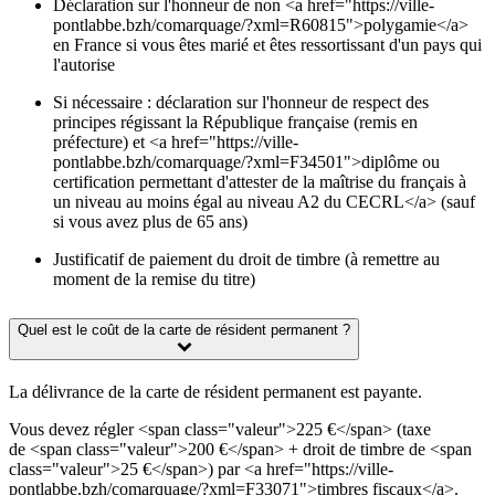
Déclaration sur l'honneur de non <a href="https://ville-
pontlabbe.bzh/comarquage/?xml=R60815">polygamie</a>
en France si vous êtes marié et êtes ressortissant d'un pays qui
l'autorise
Si nécessaire : déclaration sur l'honneur de respect des
principes régissant la République française (remis en
préfecture) et <a href="https://ville-
pontlabbe.bzh/comarquage/?xml=F34501">diplôme ou
certification permettant d'attester de la maîtrise du français à
un niveau au moins égal au niveau A2 du CECRL</a> (sauf
si vous avez plus de 65 ans)
Justificatif de paiement du droit de timbre (à remettre au
moment de la remise du titre)
Quel est le coût de la carte de résident permanent ?
La délivrance de la carte de résident permanent est payante.
Vous devez régler <span class="valeur">225 €</span> (taxe
de <span class="valeur">200 €</span> + droit de timbre de <span
class="valeur">25 €</span>) par <a href="https://ville-
pontlabbe.bzh/comarquage/?xml=F33071">timbres fiscaux</a>.