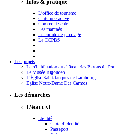
Infos & pratique
L’office de tourisme
Carte interactive
Comment venir
Les marchés
Le comité de jumelage
La CCPBS
Les projets
La réhabilitation du château des Barons du Pont
Le Musée Bigouden
L’Église Saint-Jacques de Lambourg
Église Notre-Dame Des Carmes
Les démarches
L’état civil
Identité
Carte d’identité
Passeport