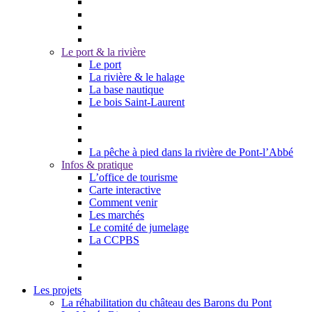
Le port & la rivière
Le port
La rivière & le halage
La base nautique
Le bois Saint-Laurent
La pêche à pied dans la rivière de Pont-l’Abbé
Infos & pratique
L’office de tourisme
Carte interactive
Comment venir
Les marchés
Le comité de jumelage
La CCPBS
Les projets
La réhabilitation du château des Barons du Pont