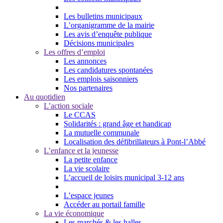
Les bulletins municipaux
L’organigramme de la mairie
Les avis d’enquête publique
Décisions municipales
Les offres d’emploi
Les annonces
Les candidatures spontanées
Les emplois saisonniers
Nos partenaires
Au quotidien
L’action sociale
Le CCAS
Solidarités : grand âge et handicap
La mutuelle communale
Localisation des défibrillateurs à Pont-l’Abbé
L’enfance et la jeunesse
La petite enfance
La vie scolaire
L’accueil de loisirs municipal 3-12 ans
L’espace jeunes
Accéder au portail famille
La vie économique
Les marchés & les halles