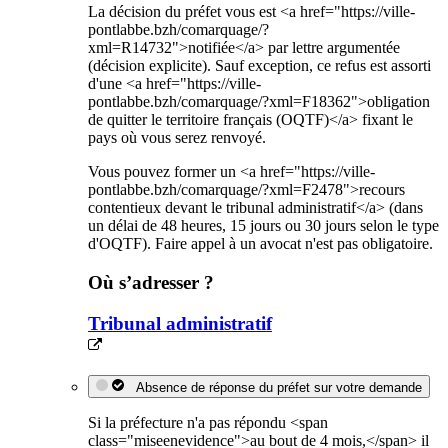
La décision du préfet vous est <a href="https://ville-
pontlabbe.bzh/comarquage/?
xml=R14732">notifiée</a> par lettre argumentée
(décision explicite). Sauf exception, ce refus est assorti
d'une <a href="https://ville-
pontlabbe.bzh/comarquage/?xml=F18362">obligation
de quitter le territoire français (OQTF)</a> fixant le
pays où vous serez renvoyé.
Vous pouvez former un <a href="https://ville-
pontlabbe.bzh/comarquage/?xml=F2478">recours
contentieux devant le tribunal administratif</a> (dans
un délai de 48 heures, 15 jours ou 30 jours selon le type
d'OQTF). Faire appel à un avocat n'est pas obligatoire.
Où s’adresser ?
Tribunal administratif
Absence de réponse du préfet sur votre demande
Si la préfecture n'a pas répondu <span
class="miseenevidence">au bout de 4 mois,</span> il