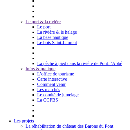
Le port & la rivière
Le port
La rivière & le halage
La base nautique
Le bois Saint-Laurent
La pêche à pied dans la rivière de Pont-l’Abbé
Infos & pratique
L’office de tourisme
Carte interactive
Comment venir
Les marchés
Le comité de jumelage
La CCPBS
Les projets
La réhabilitation du château des Barons du Pont