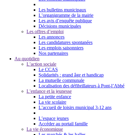
Les bulletins municipaux
L’organigramme de la mairie
Les avis d’enquête publique
Décisions municipales
Les offres d’emploi
Les annonces
Les candidatures spontanées
Les emplois saisonniers
Nos partenaires
Au quotidien
L’action sociale
Le CCAS
Solidarités : grand âge et handicap
La mutuelle communale
Localisation des défibrillateurs à Pont-l’Abbé
L’enfance et la jeunesse
La petite enfance
La vie scolaire
L’accueil de loisirs municipal 3-12 ans
L’espace jeunes
Accéder au portail famille
La vie économique
Les marchés & les halles