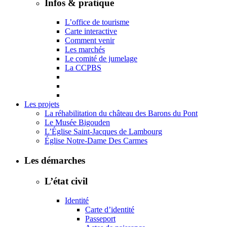
Infos & pratique
L’office de tourisme
Carte interactive
Comment venir
Les marchés
Le comité de jumelage
La CCPBS
Les projets
La réhabilitation du château des Barons du Pont
Le Musée Bigouden
L’Église Saint-Jacques de Lambourg
Église Notre-Dame Des Carmes
Les démarches
L’état civil
Identité
Carte d’identité
Passeport