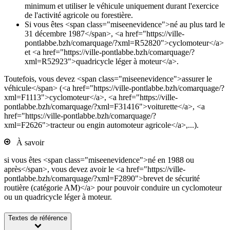
minimum et utiliser le véhicule uniquement durant l'exercice
de l'activité agricole ou forestière.
Si vous êtes <span class="miseenevidence">né au plus tard le
31 décembre 1987</span>, <a href="https://ville-
pontlabbe.bzh/comarquage/?xml=R52820">cyclomoteur</a>
et <a href="https://ville-pontlabbe.bzh/comarquage/?
xml=R52923">quadricycle léger à moteur</a>.
Toutefois, vous devez <span class="miseenevidence">assurer le
véhicule</span> (<a href="https://ville-pontlabbe.bzh/comarquage/?
xml=F1113">cyclomoteur</a>, <a href="https://ville-
pontlabbe.bzh/comarquage/?xml=F31416">voiturette</a>, <a
href="https://ville-pontlabbe.bzh/comarquage/?
xml=F2626">tracteur ou engin automoteur agricole</a>,...).
À savoir
si vous êtes <span class="miseenevidence">né en 1988 ou
après</span>, vous devez avoir le <a href="https://ville-
pontlabbe.bzh/comarquage/?xml=F2890">brevet de sécurité
routière (catégorie AM)</a> pour pouvoir conduire un cyclomoteur
ou un quadricycle léger à moteur.
Textes de référence