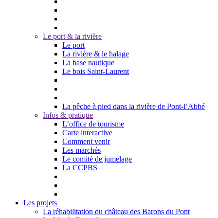
Le port & la rivière
Le port
La rivière & le halage
La base nautique
Le bois Saint-Laurent
La pêche à pied dans la rivière de Pont-l’Abbé
Infos & pratique
L’office de tourisme
Carte interactive
Comment venir
Les marchés
Le comité de jumelage
La CCPBS
Les projets
La réhabilitation du château des Barons du Pont