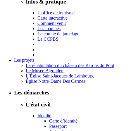
Infos & pratique
L’office de tourisme
Carte interactive
Comment venir
Les marchés
Le comité de jumelage
La CCPBS
Les projets
La réhabilitation du château des Barons du Pont
Le Musée Bigouden
L’Église Saint-Jacques de Lambourg
Église Notre-Dame Des Carmes
Les démarches
L’état civil
Identité
Carte d’identité
Passeport