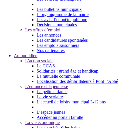
Les bulletins municipaux
L’organigramme de la mairie
Les avis d’enquête publique
Décisions municipales
Les offres d’emploi
Les annonces
Les candidatures spontanées
Les emplois saisonniers
Nos partenaires
Au quotidien
L’action sociale
Le CCAS
Solidarités : grand âge et handicap
La mutuelle communale
Localisation des défibrillateurs à Pont-l’Abbé
L’enfance et la jeunesse
La petite enfance
La vie scolaire
L’accueil de loisirs municipal 3-12 ans
L’espace jeunes
Accéder au portail famille
La vie économique
Les marchés & les halles