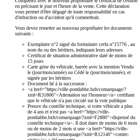
Complétez avec le nouveau propriétaire le certificat de cession
en précisant le jour et l'heure de la vente. Cette déclaration
vous permet d'être dégagé de toute responsabilité en cas
d'infraction ou d'accident qu'il commettrait.
Vous devez remettre au nouveau propriétaire les documents
suivants :
Exemplaire n°2 signé du formulaire cerfa n°15776 , au
nom du ou des héritiers, indiquant leurs adresses
Certificat de situation administrative daté de moins de
15 jours
Carte grise du véhicule, barrée avec la mention Vendu
le (jour/mois/année) ou Cédé le (jour/mois/année), et
signée par les héritiers
Document lié à la succession :
<a href="https://ville-pontlabbe.bzh/comarquage/?
xml=R31806">Attestation sur l'honneur</a> certifiant
que le véhicule n'a pas circulé sur la voie publique
Preuve du contrôle technique, si votre véhicule a plus
de 4 ans et n'est pas <a href="https://ville-
pontlabbe.bzh/comarquage/?xml=F2880">dispensé du
contrôle technique</a>. Il doit dater de moins de 6 mois
ou de moins de 2 mois si une <a href="https://ville-
pontlabbe.bzh/comarquage/?xml=R12140">contre-
visite</a> a été prescrite.