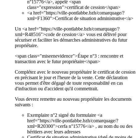
n°15776</a>, appelé <span
class="expression">certificat de cession</span>
<a href="https://ville-pontlabbe.bzh/comarquage/?
xml=F1360">Certificat de situation administrative</a>
Un <a href="https://ville-pontlabbe.bzh/comarquage/?
xml=R48516">code de cession</a> vous est délivré pour
sécuriser et faciliter les démarches administratives du futur
propriétaire.
<span class="miseenevidence">Étape n°3 : rencontre et
transaction avec le futur propriétaire</span>
Complétez avec le nouveau propriétaire le certificat de cession
en précisant le jour et l'heure de la vente. Cette déclaration
vous permet d'être dégagé de toute responsabilité en cas
d'infraction ou d'accident qu'il commettrait.
Vous devrez remettre au nouveau propriétaire les documents
suivants :
Exemplaire n°2 signé du formulaire <a
href="https://ville-pontlabbe.bzh/comarquage/?
xml=R20300">cerfa n°15776</a> , au nom du ou des
héritiers avec leurs adresses
Certificat de situation administrative (daté de moins de