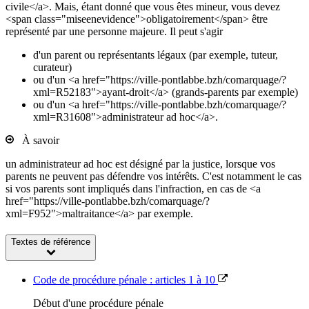
civile</a>. Mais, étant donné que vous êtes mineur, vous devez
<span class="miseenevidence">obligatoirement</span> être
représenté par une personne majeure. Il peut s'agir
d'un parent ou représentants légaux (par exemple, tuteur,
curateur)
ou d'un <a href="https://ville-pontlabbe.bzh/comarquage/?
xml=R52183">ayant-droit</a> (grands-parents par exemple)
ou d'un <a href="https://ville-pontlabbe.bzh/comarquage/?
xml=R31608">administrateur ad hoc</a>.
À savoir
un administrateur ad hoc est désigné par la justice, lorsque vos
parents ne peuvent pas défendre vos intérêts. C'est notamment le cas
si vos parents sont impliqués dans l'infraction, en cas de <a
href="https://ville-pontlabbe.bzh/comarquage/?
xml=F952">maltraitance</a> par exemple.
Textes de référence
Code de procédure pénale : articles 1 à 10
Début d'une procédure pénale