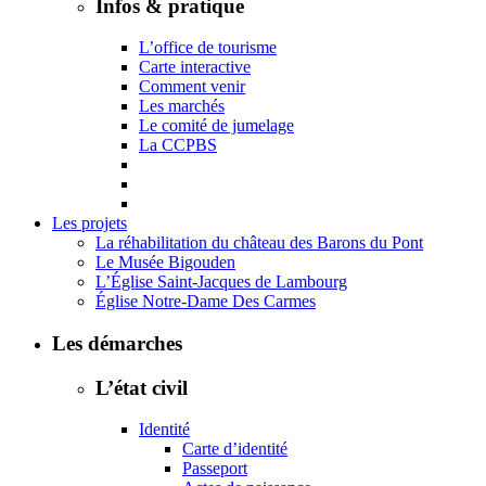
Infos & pratique
L’office de tourisme
Carte interactive
Comment venir
Les marchés
Le comité de jumelage
La CCPBS
Les projets
La réhabilitation du château des Barons du Pont
Le Musée Bigouden
L’Église Saint-Jacques de Lambourg
Église Notre-Dame Des Carmes
Les démarches
L’état civil
Identité
Carte d’identité
Passeport