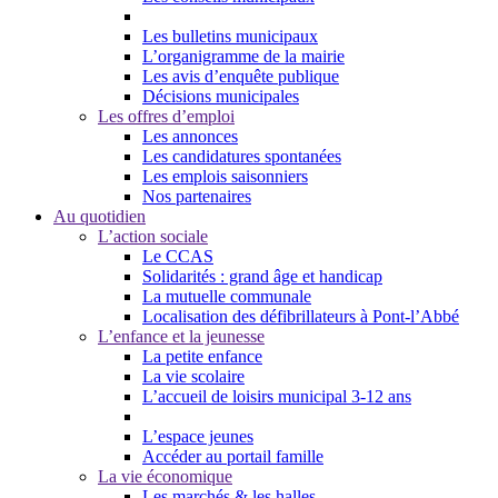
Les bulletins municipaux
L’organigramme de la mairie
Les avis d’enquête publique
Décisions municipales
Les offres d’emploi
Les annonces
Les candidatures spontanées
Les emplois saisonniers
Nos partenaires
Au quotidien
L’action sociale
Le CCAS
Solidarités : grand âge et handicap
La mutuelle communale
Localisation des défibrillateurs à Pont-l’Abbé
L’enfance et la jeunesse
La petite enfance
La vie scolaire
L’accueil de loisirs municipal 3-12 ans
L’espace jeunes
Accéder au portail famille
La vie économique
Les marchés & les halles