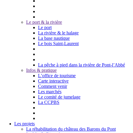
Le port & la rivière
Le port
La rivière & le halage
La base nautique
Le bois Saint-Laurent
La pêche à pied dans la rivière de Pont-l’Abbé
Infos & pratique
L’office de tourisme
Carte interactive
Comment venir
Les marchés
Le comité de jumelage
La CCPBS
Les projets
La réhabilitation du château des Barons du Pont