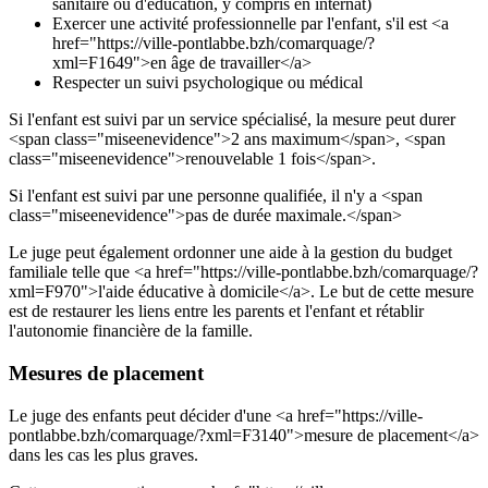
sanitaire ou d'éducation, y compris en internat)
Exercer une activité professionnelle par l'enfant, s'il est <a
href="https://ville-pontlabbe.bzh/comarquage/?
xml=F1649">en âge de travailler</a>
Respecter un suivi psychologique ou médical
Si l'enfant est suivi par un service spécialisé, la mesure peut durer
<span class="miseenevidence">2 ans maximum</span>, <span
class="miseenevidence">renouvelable 1 fois</span>.
Si l'enfant est suivi par une personne qualifiée, il n'y a <span
class="miseenevidence">pas de durée maximale.</span>
Le juge peut également ordonner une aide à la gestion du budget
familiale telle que <a href="https://ville-pontlabbe.bzh/comarquage/?
xml=F970">l'aide éducative à domicile</a>. Le but de cette mesure
est de restaurer les liens entre les parents et l'enfant et rétablir
l'autonomie financière de la famille.
Mesures de placement
Le juge des enfants peut décider d'une <a href="https://ville-
pontlabbe.bzh/comarquage/?xml=F3140">mesure de placement</a>
dans les cas les plus graves.