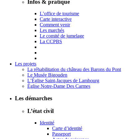
Infos & pratique
L’office de tourisme
Carte interactive
Comment venir
Les marchés
Le comité de jumelage
La CCPBS
Les projets
La réhabilitation du château des Barons du Pont
Le Musée Bigouden
L’Église Saint-Jacques de Lambourg
Église Notre-Dame Des Carmes
Les démarches
L’état civil
Identité
Carte d’identité
Passeport