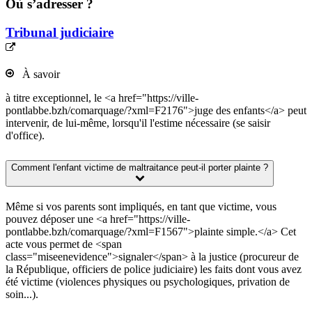
Où s’adresser ?
Tribunal judiciaire
À savoir
à titre exceptionnel, le <a href="https://ville-
pontlabbe.bzh/comarquage/?xml=F2176">juge des enfants</a> peut
intervenir, de lui-même, lorsqu'il l'estime nécessaire (se saisir
d'office).
Comment l'enfant victime de maltraitance peut-il porter plainte ?
Même si vos parents sont impliqués, en tant que victime, vous
pouvez déposer une <a href="https://ville-
pontlabbe.bzh/comarquage/?xml=F1567">plainte simple.</a> Cet
acte vous permet de <span
class="miseenevidence">signaler</span> à la justice (procureur de
la République, officiers de police judiciaire) les faits dont vous avez
été victime (violences physiques ou psychologiques, privation de
soin...).