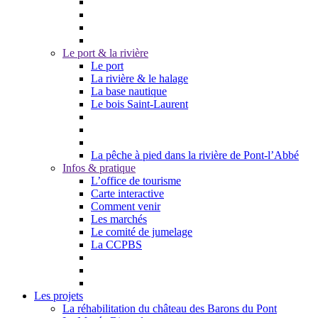
Le port & la rivière
Le port
La rivière & le halage
La base nautique
Le bois Saint-Laurent
La pêche à pied dans la rivière de Pont-l’Abbé
Infos & pratique
L’office de tourisme
Carte interactive
Comment venir
Les marchés
Le comité de jumelage
La CCPBS
Les projets
La réhabilitation du château des Barons du Pont