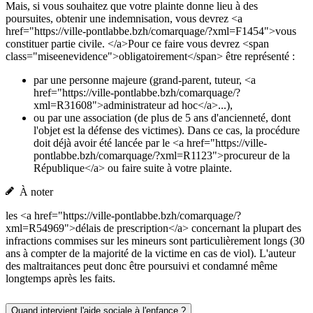
Mais, si vous souhaitez que votre plainte donne lieu à des
poursuites, obtenir une indemnisation, vous devrez <a
href="https://ville-pontlabbe.bzh/comarquage/?xml=F1454">vous
constituer partie civile. </a>Pour ce faire vous devrez <span
class="miseenevidence">obligatoirement</span> être représenté :
par une personne majeure (grand-parent, tuteur, <a
href="https://ville-pontlabbe.bzh/comarquage/?
xml=R31608">administrateur ad hoc</a>...),
ou par une association (de plus de 5 ans d'ancienneté, dont
l'objet est la défense des victimes). Dans ce cas, la procédure
doit déjà avoir été lancée par le <a href="https://ville-
pontlabbe.bzh/comarquage/?xml=R1123">procureur de la
République</a> ou faire suite à votre plainte.
À noter
les <a href="https://ville-pontlabbe.bzh/comarquage/?
xml=R54969">délais de prescription</a> concernant la plupart des
infractions commises sur les mineurs sont particulièrement longs (30
ans à compter de la majorité de la victime en cas de viol). L'auteur
des maltraitances peut donc être poursuivi et condamné même
longtemps après les faits.
Quand intervient l'aide sociale à l'enfance ?