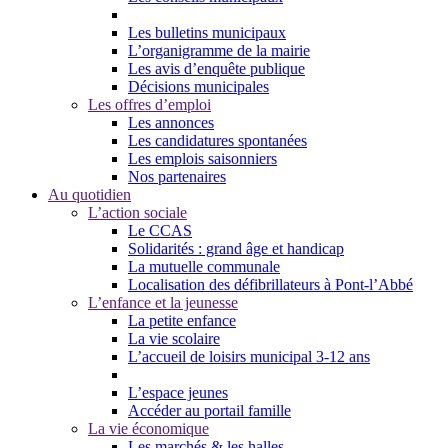
Les bulletins municipaux
L’organigramme de la mairie
Les avis d’enquête publique
Décisions municipales
Les offres d’emploi
Les annonces
Les candidatures spontanées
Les emplois saisonniers
Nos partenaires
Au quotidien
L’action sociale
Le CCAS
Solidarités : grand âge et handicap
La mutuelle communale
Localisation des défibrillateurs à Pont-l’Abbé
L’enfance et la jeunesse
La petite enfance
La vie scolaire
L’accueil de loisirs municipal 3-12 ans
L’espace jeunes
Accéder au portail famille
La vie économique
Les marchés & les halles