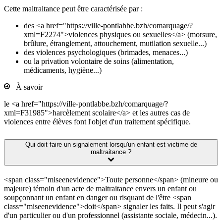
Cette maltraitance peut être caractérisée par :
des <a href="https://ville-pontlabbe.bzh/comarquage/?
xml=F2274">violences physiques ou sexuelles</a> (morsure,
brûlure, étranglement, attouchement, mutilation sexuelle...)
des violences psychologiques (brimades, menaces...)
ou la privation volontaire de soins (alimentation,
médicaments, hygiène...)
À savoir
le <a href="https://ville-pontlabbe.bzh/comarquage/?
xml=F31985">harcèlement scolaire</a> et les autres cas de
violences entre élèves font l'objet d'un traitement spécifique.
Qui doit faire un signalement lorsqu'un enfant est victime de
maltraitance ?
<span class="miseenevidence">Toute personne</span> (mineure ou
majeure) témoin d'un acte de maltraitance envers un enfant ou
soupçonnant un enfant en danger ou risquant de l'être <span
class="miseenevidence">doit</span> signaler les faits. Il peut s'agir
d'un particulier ou d'un professionnel (assistante sociale, médecin...).