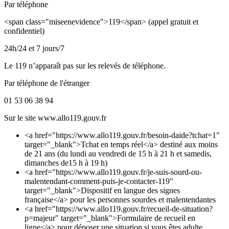
Par téléphone
<span class="miseenevidence">119</span> (appel gratuit et
confidentiel)
24h/24 et 7 jours/7
Le 119 n’apparaît pas sur les relevés de téléphone.
Par téléphone de l'étranger
01 53 06 38 94
Sur le site www.allo119.gouv.fr
<a href="https://www.allo119.gouv.fr/besoin-daide?tchat=1"
target="_blank">Tchat en temps réel</a> destiné aux moins
de 21 ans (du lundi au vendredi de 15 h à 21 h et samedis,
dimanches de15 h à 19 h)
<a href="https://www.allo119.gouv.fr/je-suis-sourd-ou-
malentendant-comment-puis-je-contacter-119"
target="_blank">Dispositif en langue des signes
française</a> pour les personnes sourdes et malentendantes
<a href="https://www.allo119.gouv.fr/recueil-de-situation?
p=majeur" target="_blank">Formulaire de recueil en
ligne</a> pour déposer une situation si vous êtes adulte