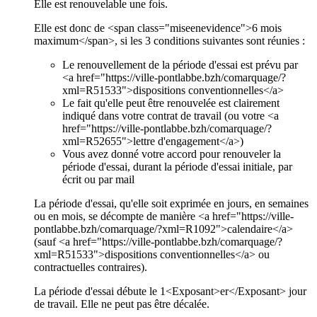
Elle est renouvelable une fois.
Elle est donc de <span class="miseenevidence">6 mois
maximum</span>, si les 3 conditions suivantes sont réunies :
Le renouvellement de la période d'essai est prévu par
<a href="https://ville-pontlabbe.bzh/comarquage/?
xml=R51533">dispositions conventionnelles</a>
Le fait qu'elle peut être renouvelée est clairement
indiqué dans votre contrat de travail (ou votre <a
href="https://ville-pontlabbe.bzh/comarquage/?
xml=R52655">lettre d'engagement</a>)
Vous avez donné votre accord pour renouveler la
période d'essai, durant la période d'essai initiale, par
écrit ou par mail
La période d'essai, qu'elle soit exprimée en jours, en semaines
ou en mois, se décompte de manière <a href="https://ville-
pontlabbe.bzh/comarquage/?xml=R1092">calendaire</a>
(sauf <a href="https://ville-pontlabbe.bzh/comarquage/?
xml=R51533">dispositions conventionnelles</a> ou
contractuelles contraires).
La période d'essai débute le 1<Exposant>er</Exposant> jour
de travail. Elle ne peut pas être décalée.