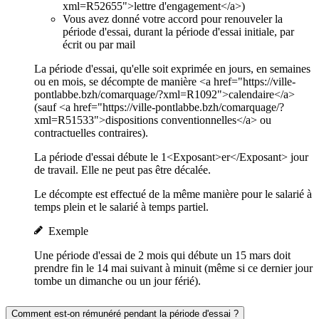
xml=R52655">lettre d'engagement</a>)
Vous avez donné votre accord pour renouveler la
période d'essai, durant la période d'essai initiale, par
écrit ou par mail
La période d'essai, qu'elle soit exprimée en jours, en semaines
ou en mois, se décompte de manière <a href="https://ville-
pontlabbe.bzh/comarquage/?xml=R1092">calendaire</a>
(sauf <a href="https://ville-pontlabbe.bzh/comarquage/?
xml=R51533">dispositions conventionnelles</a> ou
contractuelles contraires).
La période d'essai débute le 1<Exposant>er</Exposant> jour
de travail. Elle ne peut pas être décalée.
Le décompte est effectué de la même manière pour le salarié à
temps plein et le salarié à temps partiel.
Exemple
Une période d'essai de 2 mois qui débute un 15 mars doit
prendre fin le 14 mai suivant à minuit (même si ce dernier jour
tombe un dimanche ou un jour férié).
Comment est-on rémunéré pendant la période d'essai ?