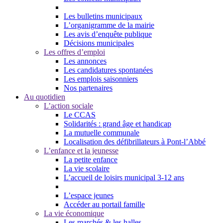
Les bulletins municipaux
L’organigramme de la mairie
Les avis d’enquête publique
Décisions municipales
Les offres d’emploi
Les annonces
Les candidatures spontanées
Les emplois saisonniers
Nos partenaires
Au quotidien
L’action sociale
Le CCAS
Solidarités : grand âge et handicap
La mutuelle communale
Localisation des défibrillateurs à Pont-l’Abbé
L’enfance et la jeunesse
La petite enfance
La vie scolaire
L’accueil de loisirs municipal 3-12 ans
L’espace jeunes
Accéder au portail famille
La vie économique
Les marchés & les halles