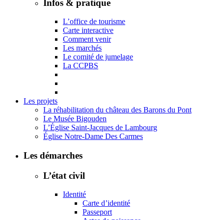
Infos & pratique
L’office de tourisme
Carte interactive
Comment venir
Les marchés
Le comité de jumelage
La CCPBS
Les projets
La réhabilitation du château des Barons du Pont
Le Musée Bigouden
L’Église Saint-Jacques de Lambourg
Église Notre-Dame Des Carmes
Les démarches
L’état civil
Identité
Carte d’identité
Passeport