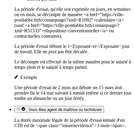
La période d'essai, qu'elle soit exprimée en jours, en semaines
ou en mois, se décompte de manière <a href="https://ville-
pontlabbe.bzh/comarquage/?xml=R1092">calendaire</a>
(sauf <a href="https://ville-pontlabbe.bzh/comarquage/?
xml=R51533">dispositions conventionnelles</a> ou
contractuelles contraires).
La période d'essai débute le 1<Exposant>er</Exposant> jour
de travail. Elle ne peut pas être décalée.
Le décompte est effectué de la même manière pour le salarié à
temps plein et le salarié à temps partiel.
Exemple
Une période d'essai de 2 mois qui débute un 15 mars doit
prendre fin le 14 mai suivant à minuit (même si ce dernier jour
tombe un dimanche ou un jour férié).
Vous êtes agent de maîtrise ou technicien
La durée maximale légale de la période d'essai initiale d'un
CDI est de <span class="miseenevidence">3 mois</span>.