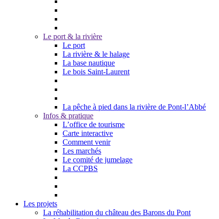
Le port & la rivière
Le port
La rivière & le halage
La base nautique
Le bois Saint-Laurent
La pêche à pied dans la rivière de Pont-l’Abbé
Infos & pratique
L’office de tourisme
Carte interactive
Comment venir
Les marchés
Le comité de jumelage
La CCPBS
Les projets
La réhabilitation du château des Barons du Pont