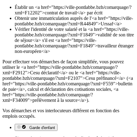
Établir un <a href="https://ville-pontlabbe.bzh/comarquage/?
xml=F12202">contrat de travail</a> par écrit
Obtenir une immatriculation auprès de l'<a href="https://ville-
pontlabbe.bzh/comarquage/?xml=R44849">Urssaf</a>
Vérifier l'identité de votre salarié et la <a href="https://ville-
pontlabbe.bzh/comarquage/?xml=F1849">validité de son titre
de séjour</a> s'il est <a href="https://ville-
pontlabbe.bzh/comarquage/?xml=F1849">travailleur étranger
non-européen</a>
Pour effectuer vos démarches de façon simplifiée, vous pouvez
utiliser le <a href="https://ville-pontlabbe.bzh/comarquage/?
xml=F2912">Cesu déclaratif</a> ou le <a href="https://ville-
pontlabbe.bzh/comarquage/?xml=F2107">Cesu préfinancé</a> (<a
href="https://ville-pontlabbe.bzh/comarquage/?xml=F559">bulletin
de paie</a>, calcul et déclaration des cotisations sociales, <a
href="https://ville-pontlabbe.bzh/comarquage/?
xml=F34009">prélèvement à la source</a>).
Vos démarches et vos interlocuteurs différent en fonction des
emplois occupés.
Garde d'enfant