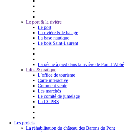
Le port & la rivière
Le port
La rivière & le halage
La base nautique
Le bois Saint-Laurent
La pêche à pied dans la rivière de Pont-l’Abbé
Infos & pratique
L’office de tourisme
Carte interactive
Comment venir
Les marchés
Le comité de jumelage
La CCPBS
Les projets
La réhabilitation du château des Barons du Pont