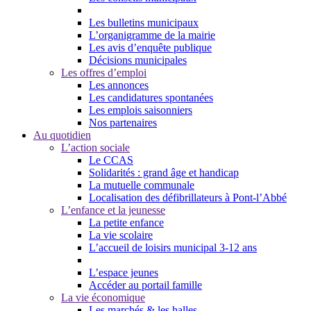
Les bulletins municipaux
L’organigramme de la mairie
Les avis d’enquête publique
Décisions municipales
Les offres d’emploi
Les annonces
Les candidatures spontanées
Les emplois saisonniers
Nos partenaires
Au quotidien
L’action sociale
Le CCAS
Solidarités : grand âge et handicap
La mutuelle communale
Localisation des défibrillateurs à Pont-l’Abbé
L’enfance et la jeunesse
La petite enfance
La vie scolaire
L’accueil de loisirs municipal 3-12 ans
L’espace jeunes
Accéder au portail famille
La vie économique
Les marchés & les halles