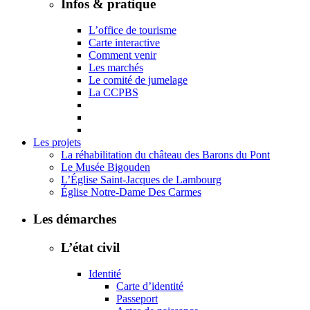
Infos & pratique
L’office de tourisme
Carte interactive
Comment venir
Les marchés
Le comité de jumelage
La CCPBS
Les projets
La réhabilitation du château des Barons du Pont
Le Musée Bigouden
L’Église Saint-Jacques de Lambourg
Église Notre-Dame Des Carmes
Les démarches
L’état civil
Identité
Carte d’identité
Passeport