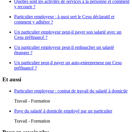
Quelles sont les activités de services à la personne et comment
y recourir ?
Particulier employeur : à quoi sert le Cesu déclaratif et
comment y adhérer ?
Un particulier employeur peut-il payer son salarié avec un
Cesu préfinancé ?
Un particulier employeur peut-il embaucher un salarié
étranger ?
Un particulier peut-il payer un auto-entrepreneur par Cesu
préfinancé ?
Et aussi
Particulier employeur : contrat de travail du salarié à domicile
Travail - Formation
Paye du salarié à domicile employé par un particulier
Travail - Formation