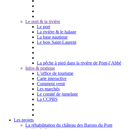
Le port & la rivière
Le port
La rivière & le halage
La base nautique
Le bois Saint-Laurent
La pêche à pied dans la rivière de Pont-l’Abbé
Infos & pratique
L’office de tourisme
Carte interactive
Comment venir
Les marchés
Le comité de jumelage
La CCPBS
Les projets
La réhabilitation du château des Barons du Pont