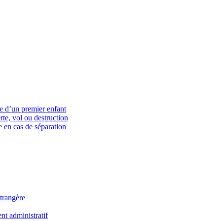
ce d’un premier enfant
rte, vol ou destruction
 en cas de séparation
trangère
t administratif