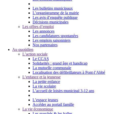
Les bulletins municipaux
L’organigramme de la mairie
Les avis d’enquête publique
Décisions municipales
Les offres d’emploi
Les annonces
Les candidatures spontanées
Les emplois saisonniers
Nos partenaires
Au quotidien
L’action sociale
Le CCAS
Solidarités : grand âge et handicap
La mutuelle communale
Localisation des défibrillateurs à Pont-l’Abbé
L’enfance et la jeunesse
La petite enfance
La vie scolaire
L’accueil de loisirs municipal 3-12 ans
L’espace jeunes
Accéder au portail famille
La vie économique
Les marchés & les halles