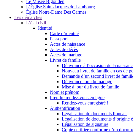
Le Musée Bigouden
L’Église Saint-Jacques de Lambourg
Église Notre-Dame Des Carmes
Les démarches
L’état civil
Identité
Carte d’identité
Passeport
Actes de naissance
Actes de décès
Actes de mariage
Livret de famille
Délivrance à l’occasion de la naissan
Nouveau livret de famille en cas de pe
Demande d’un second livret de famille
Délivrance lors du mariage
Mise à jour du livret de famille
Nom et prénom
Prendre rendez-vous en ligne
Rendez-vous enregistré !
Authentification
Légalisation de documents français
Légalisation de documents d’origine é
Légalisation de signature
Copie certifiée conforme d’un documen