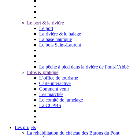
Le port & la rivière
Le port
La rivière & le halage
La base nautique
Le bois Saint-Laurent
La pêche à pied dans la rivière de Pont-l’Abbé
Infos & pratique
L’office de tourisme
Carte interactive
Comment venir
Les marchés
Le comité de jumelage
La CCPBS
Les projets
La réhabilitation du château des Barons du Pont