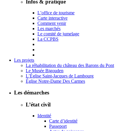
Infos & pratique
L’office de tourisme
Carte interactive
Comment venir
Les marchés
Le comité de jumelage
La CCPBS
Les projets
La réhabilitation du château des Barons du Pont
Le Musée Bigouden
L’Église Saint-Jacques de Lambourg
Église Notre-Dame Des Carmes
Les démarches
L’état civil
Identité
Carte d’identité
Passeport