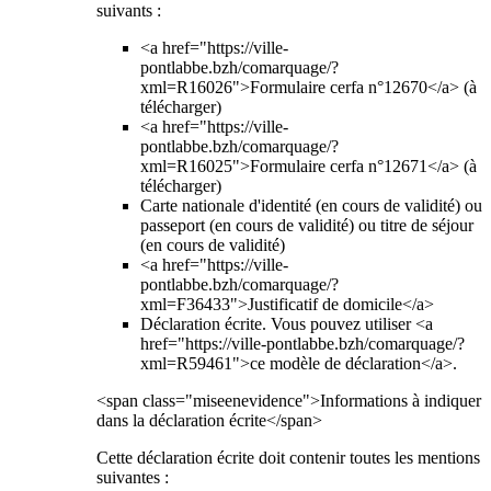
suivants :
<a href="https://ville-
pontlabbe.bzh/comarquage/?
xml=R16026">Formulaire cerfa n°12670</a> (à
télécharger)
<a href="https://ville-
pontlabbe.bzh/comarquage/?
xml=R16025">Formulaire cerfa n°12671</a> (à
télécharger)
Carte nationale d'identité (en cours de validité) ou
passeport (en cours de validité) ou titre de séjour
(en cours de validité)
<a href="https://ville-
pontlabbe.bzh/comarquage/?
xml=F36433">Justificatif de domicile</a>
Déclaration écrite. Vous pouvez utiliser <a
href="https://ville-pontlabbe.bzh/comarquage/?
xml=R59461">ce modèle de déclaration</a>.
<span class="miseenevidence">Informations à indiquer
dans la déclaration écrite</span>
Cette déclaration écrite doit contenir toutes les mentions
suivantes :