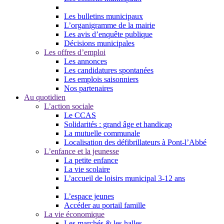
Les bulletins municipaux
L’organigramme de la mairie
Les avis d’enquête publique
Décisions municipales
Les offres d’emploi
Les annonces
Les candidatures spontanées
Les emplois saisonniers
Nos partenaires
Au quotidien
L’action sociale
Le CCAS
Solidarités : grand âge et handicap
La mutuelle communale
Localisation des défibrillateurs à Pont-l’Abbé
L’enfance et la jeunesse
La petite enfance
La vie scolaire
L’accueil de loisirs municipal 3-12 ans
L’espace jeunes
Accéder au portail famille
La vie économique
Les marchés & les halles