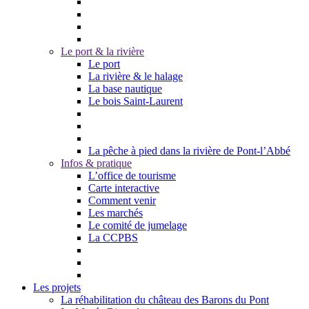
Le port & la rivière
Le port
La rivière & le halage
La base nautique
Le bois Saint-Laurent
La pêche à pied dans la rivière de Pont-l’Abbé
Infos & pratique
L’office de tourisme
Carte interactive
Comment venir
Les marchés
Le comité de jumelage
La CCPBS
Les projets
La réhabilitation du château des Barons du Pont