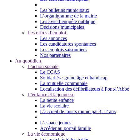
Les bulletins municipaux
L’organigramme de la mairie
Les avis d’enquête publique
Décisions municipales
Les offres d’emploi
Les annonces
Les candidatures spontanées
Les emplois saisonniers
Nos partenaires
Au quotidien
L’action sociale
Le CCAS
Solidarités : grand âge et handicap
La mutuelle communale
Localisation des défibrillateurs à Pont-l’Abbé
L’enfance et la jeunesse
La petite enfance
La vie scolaire
L’accueil de loisirs municipal 3-12 ans
L’espace jeunes
Accéder au portail famille
La vie économique
Les marchés & les halles