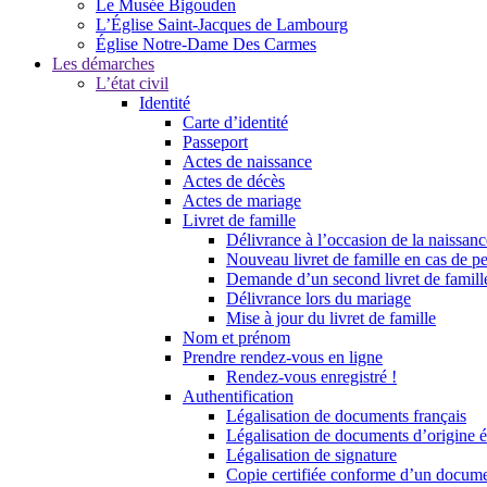
Le Musée Bigouden
L’Église Saint-Jacques de Lambourg
Église Notre-Dame Des Carmes
Les démarches
L’état civil
Identité
Carte d’identité
Passeport
Actes de naissance
Actes de décès
Actes de mariage
Livret de famille
Délivrance à l’occasion de la naissan
Nouveau livret de famille en cas de pe
Demande d’un second livret de famille
Délivrance lors du mariage
Mise à jour du livret de famille
Nom et prénom
Prendre rendez-vous en ligne
Rendez-vous enregistré !
Authentification
Légalisation de documents français
Légalisation de documents d’origine é
Légalisation de signature
Copie certifiée conforme d’un documen