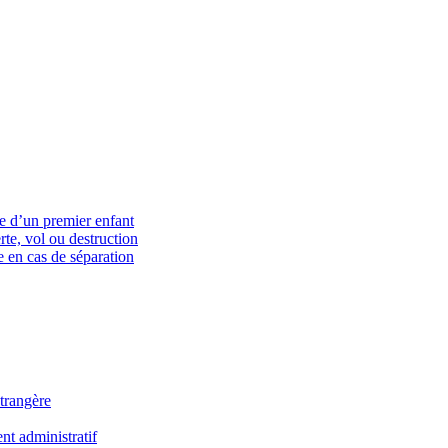
ce d’un premier enfant
rte, vol ou destruction
 en cas de séparation
trangère
t administratif