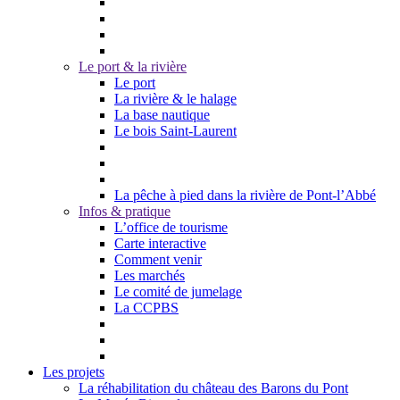
Le port & la rivière
Le port
La rivière & le halage
La base nautique
Le bois Saint-Laurent
La pêche à pied dans la rivière de Pont-l’Abbé
Infos & pratique
L’office de tourisme
Carte interactive
Comment venir
Les marchés
Le comité de jumelage
La CCPBS
Les projets
La réhabilitation du château des Barons du Pont