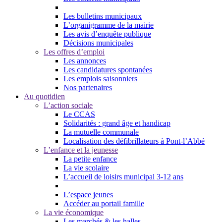
Les bulletins municipaux
L’organigramme de la mairie
Les avis d’enquête publique
Décisions municipales
Les offres d’emploi
Les annonces
Les candidatures spontanées
Les emplois saisonniers
Nos partenaires
Au quotidien
L’action sociale
Le CCAS
Solidarités : grand âge et handicap
La mutuelle communale
Localisation des défibrillateurs à Pont-l’Abbé
L’enfance et la jeunesse
La petite enfance
La vie scolaire
L’accueil de loisirs municipal 3-12 ans
L’espace jeunes
Accéder au portail famille
La vie économique
Les marchés & les halles