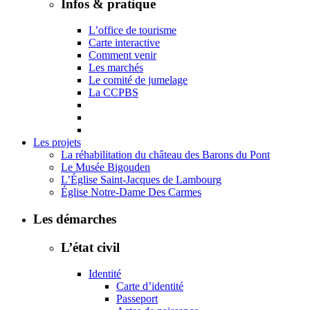
Infos & pratique
L’office de tourisme
Carte interactive
Comment venir
Les marchés
Le comité de jumelage
La CCPBS
Les projets
La réhabilitation du château des Barons du Pont
Le Musée Bigouden
L’Église Saint-Jacques de Lambourg
Église Notre-Dame Des Carmes
Les démarches
L’état civil
Identité
Carte d’identité
Passeport