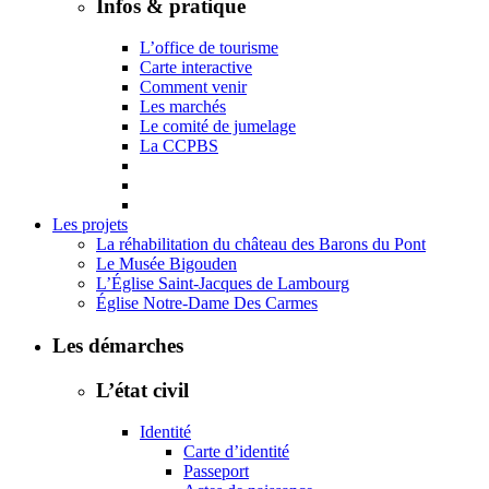
Infos & pratique
L’office de tourisme
Carte interactive
Comment venir
Les marchés
Le comité de jumelage
La CCPBS
Les projets
La réhabilitation du château des Barons du Pont
Le Musée Bigouden
L’Église Saint-Jacques de Lambourg
Église Notre-Dame Des Carmes
Les démarches
L’état civil
Identité
Carte d’identité
Passeport