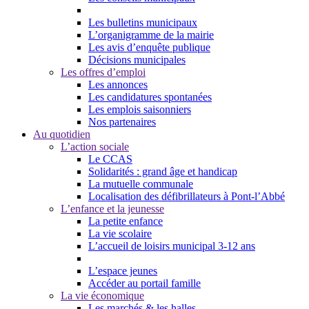
Les bulletins municipaux
L’organigramme de la mairie
Les avis d’enquête publique
Décisions municipales
Les offres d’emploi
Les annonces
Les candidatures spontanées
Les emplois saisonniers
Nos partenaires
Au quotidien
L’action sociale
Le CCAS
Solidarités : grand âge et handicap
La mutuelle communale
Localisation des défibrillateurs à Pont-l’Abbé
L’enfance et la jeunesse
La petite enfance
La vie scolaire
L’accueil de loisirs municipal 3-12 ans
L’espace jeunes
Accéder au portail famille
La vie économique
Les marchés & les halles