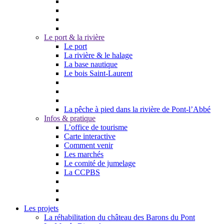
Le port & la rivière
Le port
La rivière & le halage
La base nautique
Le bois Saint-Laurent
La pêche à pied dans la rivière de Pont-l’Abbé
Infos & pratique
L’office de tourisme
Carte interactive
Comment venir
Les marchés
Le comité de jumelage
La CCPBS
Les projets
La réhabilitation du château des Barons du Pont