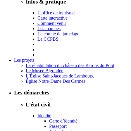
Infos & pratique
L’office de tourisme
Carte interactive
Comment venir
Les marchés
Le comité de jumelage
La CCPBS
Les projets
La réhabilitation du château des Barons du Pont
Le Musée Bigouden
L’Église Saint-Jacques de Lambourg
Église Notre-Dame Des Carmes
Les démarches
L’état civil
Identité
Carte d’identité
Passeport