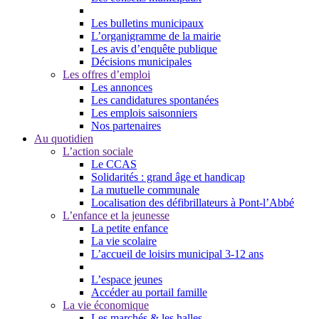
Les bulletins municipaux
L’organigramme de la mairie
Les avis d’enquête publique
Décisions municipales
Les offres d’emploi
Les annonces
Les candidatures spontanées
Les emplois saisonniers
Nos partenaires
Au quotidien
L’action sociale
Le CCAS
Solidarités : grand âge et handicap
La mutuelle communale
Localisation des défibrillateurs à Pont-l’Abbé
L’enfance et la jeunesse
La petite enfance
La vie scolaire
L’accueil de loisirs municipal 3-12 ans
L’espace jeunes
Accéder au portail famille
La vie économique
Les marchés & les halles