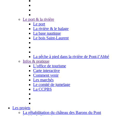
Le port & la rivière
Le port
La rivière & le halage
La base nautique
Le bois Saint-Laurent
La pêche à pied dans la rivière de Pont-l’Abbé
Infos & pratique
L’office de tourisme
Carte interactive
Comment venir
Les marchés
Le comité de jumelage
La CCPBS
Les projets
La réhabilitation du château des Barons du Pont