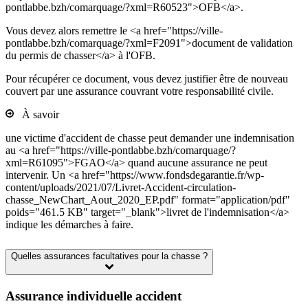
pontlabbe.bzh/comarquage/?xml=R60523">OFB</a>.
Vous devez alors remettre le <a href="https://ville-
pontlabbe.bzh/comarquage/?xml=F2091">document de validation
du permis de chasser</a> à l'OFB.
Pour récupérer ce document, vous devez justifier être de nouveau
couvert par une assurance couvrant votre responsabilité civile.
À savoir
une victime d'accident de chasse peut demander une indemnisation
au <a href="https://ville-pontlabbe.bzh/comarquage/?
xml=R61095">FGAO</a> quand aucune assurance ne peut
intervenir. Un <a href="https://www.fondsdegarantie.fr/wp-
content/uploads/2021/07/Livret-Accident-circulation-
chasse_NewChart_Aout_2020_EP.pdf" format="application/pdf"
poids="461.5 KB" target="_blank">livret de l'indemnisation</a>
indique les démarches à faire.
Quelles assurances facultatives pour la chasse ?
Assurance individuelle accident