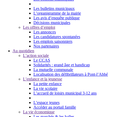
Les bulletins municipaux
L’organigramme de la mairie
Les avis d’enquête publique
Décisions municipales
Les offres d’emploi
Les annonces
Les candidatures spontanées
Les emplois saisonniers
Nos partenaires
Au quotidien
L’action sociale
Le CCAS
Solidarités : grand âge et handicap
La mutuelle communale
Localisation des défibrillateurs à Pont-l’Abbé
L’enfance et la jeunesse
La petite enfance
La vie scolaire
L’accueil de loisirs municipal 3-12 ans
L’espace jeunes
Accéder au portail famille
La vie économique
Les marchés & les halles