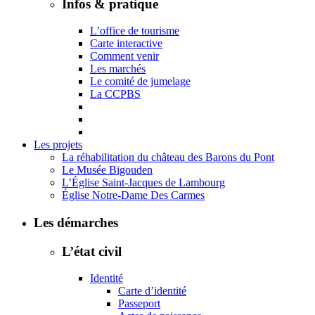
Infos & pratique
L’office de tourisme
Carte interactive
Comment venir
Les marchés
Le comité de jumelage
La CCPBS
Les projets
La réhabilitation du château des Barons du Pont
Le Musée Bigouden
L’Église Saint-Jacques de Lambourg
Église Notre-Dame Des Carmes
Les démarches
L’état civil
Identité
Carte d’identité
Passeport