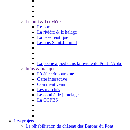
Le port & la rivière
Le port
La rivière & le halage
La base nautique
Le bois Saint-Laurent
La pêche à pied dans la rivière de Pont-l’Abbé
Infos & pratique
L’office de tourisme
Carte interactive
Comment venir
Les marchés
Le comité de jumelage
La CCPBS
Les projets
La réhabilitation du château des Barons du Pont