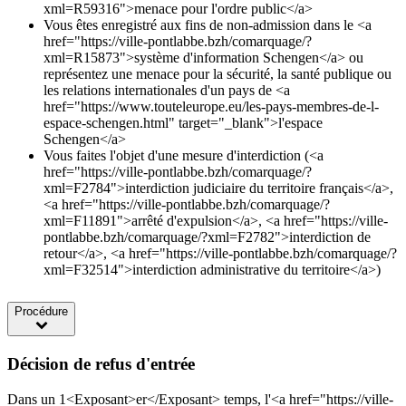
xml=R59316">menace pour l'ordre public</a>
Vous êtes enregistré aux fins de non-admission dans le <a
href="https://ville-pontlabbe.bzh/comarquage/?
xml=R15873">système d'information Schengen</a> ou
représentez une menace pour la sécurité, la santé publique ou
les relations internationales d'un pays de <a
href="https://www.touteleurope.eu/les-pays-membres-de-l-
espace-schengen.html" target="_blank">l'espace
Schengen</a>
Vous faites l'objet d'une mesure d'interdiction (<a
href="https://ville-pontlabbe.bzh/comarquage/?
xml=F2784">interdiction judiciaire du territoire français</a>,
<a href="https://ville-pontlabbe.bzh/comarquage/?
xml=F11891">arrêté d'expulsion</a>, <a href="https://ville-
pontlabbe.bzh/comarquage/?xml=F2782">interdiction de
retour</a>, <a href="https://ville-pontlabbe.bzh/comarquage/?
xml=F32514">interdiction administrative du territoire</a>)
Procédure
Décision de refus d'entrée
Dans un 1<Exposant>er</Exposant> temps, l'<a href="https://ville-