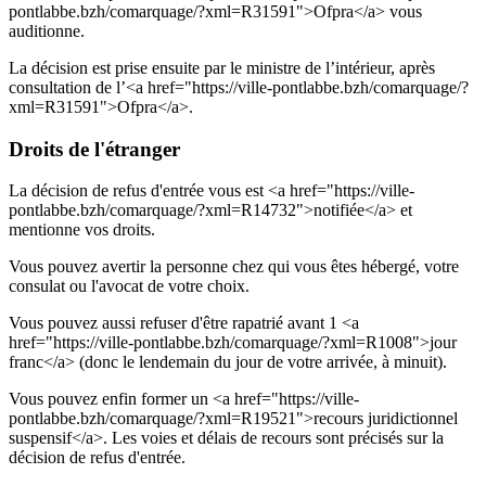
pontlabbe.bzh/comarquage/?xml=R31591">Ofpra</a> vous
auditionne.
La décision est prise ensuite par le ministre de l’intérieur, après
consultation de l’<a href="https://ville-pontlabbe.bzh/comarquage/?
xml=R31591">Ofpra</a>.
Droits de l'étranger
La décision de refus d'entrée vous est <a href="https://ville-
pontlabbe.bzh/comarquage/?xml=R14732">notifiée</a> et
mentionne vos droits.
Vous pouvez avertir la personne chez qui vous êtes hébergé, votre
consulat ou l'avocat de votre choix.
Vous pouvez aussi refuser d'être rapatrié avant 1 <a
href="https://ville-pontlabbe.bzh/comarquage/?xml=R1008">jour
franc</a> (donc le lendemain du jour de votre arrivée, à minuit).
Vous pouvez enfin former un <a href="https://ville-
pontlabbe.bzh/comarquage/?xml=R19521">recours juridictionnel
suspensif</a>. Les voies et délais de recours sont précisés sur la
décision de refus d'entrée.