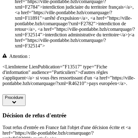
href="https://ville-pontlabbe.bzh/comarquage/?
xml=F2784">interdiction judiciaire du territoire français</a>,
<a href="https://ville-pontlabbe.bzh/comarquage/?
xml=F11891">arrêté d'expulsion</a>, <a href="https://ville-
pontlabbe.bzh/comarquage/?xml=F2782">interdiction de
retour</a>, <a href="https://ville-pontlabbe.bzh/comarquage/?
xml=F32514">interdiction administrative du territoire</a>)<a
href="https://ville-pontlabbe.bzh/comarquage/?
xml=F32514">
Attention :
<LienInterne LienPublication="F13517" type="Fiche
d'information" audience="Particuliers">d'autres règles
s'appliquent</a> si vous êtes ressortissant d'un <a href="https://ville-
pontlabbe.bzh/comarquage/?xml=R46210">pays européen</a>.
Procédure
Décision de refus d'entrée
Tout refus d'entrée en France fait l'objet d'une décision écrite et <a
href="https://ville-pontlabbe.bzh/comarquage/?