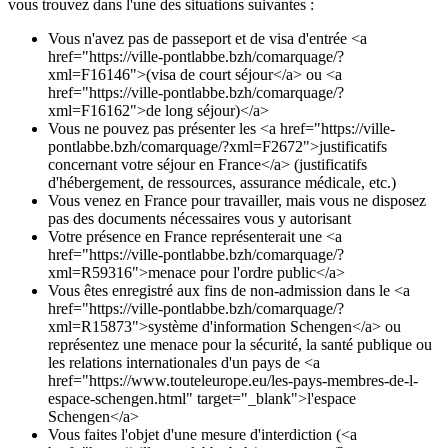
vous trouvez dans l'une des situations suivantes :
Vous n'avez pas de passeport et de visa d'entrée <a
href="https://ville-pontlabbe.bzh/comarquage/?
xml=F16146">(visa de court séjour</a> ou <a
href="https://ville-pontlabbe.bzh/comarquage/?
xml=F16162">de long séjour)</a>
Vous ne pouvez pas présenter les <a href="https://ville-
pontlabbe.bzh/comarquage/?xml=F2672">justificatifs
concernant votre séjour en France</a> (justificatifs
d'hébergement, de ressources, assurance médicale, etc.)
Vous venez en France pour travailler, mais vous ne disposez
pas des documents nécessaires vous y autorisant
Votre présence en France représenterait une <a
href="https://ville-pontlabbe.bzh/comarquage/?
xml=R59316">menace pour l'ordre public</a>
Vous êtes enregistré aux fins de non-admission dans le <a
href="https://ville-pontlabbe.bzh/comarquage/?
xml=R15873">système d'information Schengen</a> ou
représentez une menace pour la sécurité, la santé publique ou
les relations internationales d'un pays de <a
href="https://www.touteleurope.eu/les-pays-membres-de-l-
espace-schengen.html" target="_blank">l'espace
Schengen</a>
Vous faites l'objet d'une mesure d'interdiction (<a