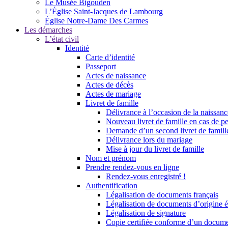
Le Musée Bigouden
L’Église Saint-Jacques de Lambourg
Église Notre-Dame Des Carmes
Les démarches
L’état civil
Identité
Carte d’identité
Passeport
Actes de naissance
Actes de décès
Actes de mariage
Livret de famille
Délivrance à l’occasion de la naissan
Nouveau livret de famille en cas de pe
Demande d’un second livret de famille
Délivrance lors du mariage
Mise à jour du livret de famille
Nom et prénom
Prendre rendez-vous en ligne
Rendez-vous enregistré !
Authentification
Légalisation de documents français
Légalisation de documents d’origine é
Légalisation de signature
Copie certifiée conforme d’un documen