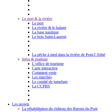
Le port & la rivière
Le port
La rivière & le halage
La base nautique
Le bois Saint-Laurent
La pêche à pied dans la rivière de Pont-l’Abbé
Infos & pratique
L’office de tourisme
Carte interactive
Comment venir
Les marchés
Le comité de jumelage
La CCPBS
Les projets
La réhabilitation du château des Barons du Pont