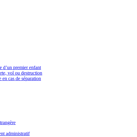
ce d’un premier enfant
rte, vol ou destruction
 en cas de séparation
trangère
t administratif