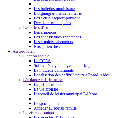
Les bulletins municipaux
L’organigramme de la mairie
Les avis d’enquête publique
Décisions municipales
Les offres d’emploi
Les annonces
Les candidatures spontanées
Les emplois saisonniers
Nos partenaires
Au quotidien
L’action sociale
Le CCAS
Solidarités : grand âge et handicap
La mutuelle communale
Localisation des défibrillateurs à Pont-l’Abbé
L’enfance et la jeunesse
La petite enfance
La vie scolaire
L’accueil de loisirs municipal 3-12 ans
L’espace jeunes
Accéder au portail famille
La vie économique
Les marchés & les halles