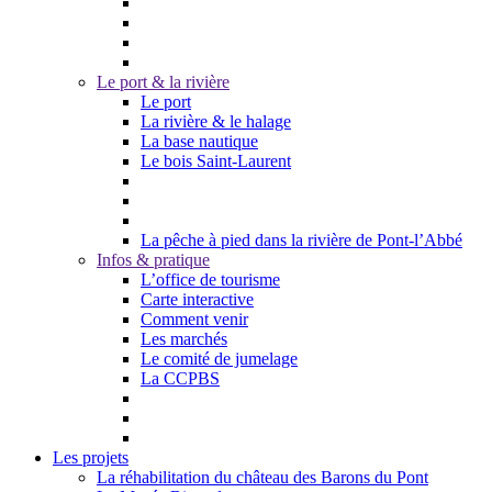
Le port & la rivière
Le port
La rivière & le halage
La base nautique
Le bois Saint-Laurent
La pêche à pied dans la rivière de Pont-l’Abbé
Infos & pratique
L’office de tourisme
Carte interactive
Comment venir
Les marchés
Le comité de jumelage
La CCPBS
Les projets
La réhabilitation du château des Barons du Pont