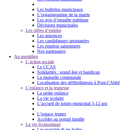
Les bulletins municipaux
L’organigramme de la mairie
Les avis d’enquête publique
Décisions municipales
Les offres d’emploi
Les annonces
Les candidatures spontanées
Les emplois saisonniers
Nos partenaires
Au quotidien
L’action sociale
Le CCAS
Solidarités : grand âge et handicap
La mutuelle communale
Localisation des défibrillateurs à Pont-l’Abbé
L’enfance et la jeunesse
La petite enfance
La vie scolaire
L’accueil de loisirs municipal 3-12 ans
L’espace jeunes
Accéder au portail famille
La vie économique
Les marchés & les halles