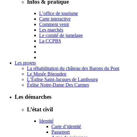
Infos & pratique
L’office de tourisme
Carte interactive
Comment venir
Les marchés
Le comité de jumelage
La CCPBS
Les projets
La réhabilitation du château des Barons du Pont
Le Musée Bigouden
L’Église Saint-Jacques de Lambourg
Église Notre-Dame Des Carmes
Les démarches
L’état civil
Identité
Carte d’identité
Passeport