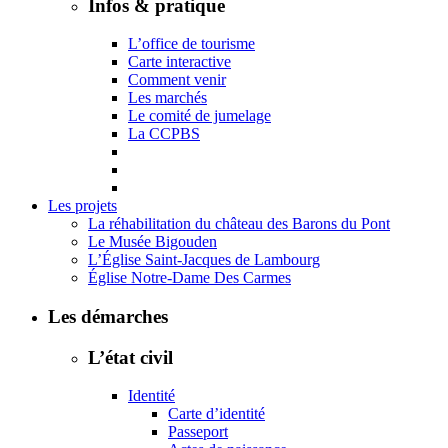
Infos & pratique
L’office de tourisme
Carte interactive
Comment venir
Les marchés
Le comité de jumelage
La CCPBS
Les projets
La réhabilitation du château des Barons du Pont
Le Musée Bigouden
L’Église Saint-Jacques de Lambourg
Église Notre-Dame Des Carmes
Les démarches
L’état civil
Identité
Carte d’identité
Passeport