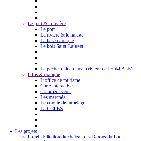
Le port & la rivière
Le port
La rivière & le halage
La base nautique
Le bois Saint-Laurent
La pêche à pied dans la rivière de Pont-l’Abbé
Infos & pratique
L’office de tourisme
Carte interactive
Comment venir
Les marchés
Le comité de jumelage
La CCPBS
Les projets
La réhabilitation du château des Barons du Pont