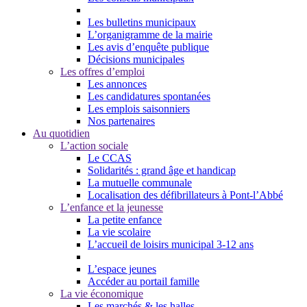
Les bulletins municipaux
L’organigramme de la mairie
Les avis d’enquête publique
Décisions municipales
Les offres d’emploi
Les annonces
Les candidatures spontanées
Les emplois saisonniers
Nos partenaires
Au quotidien
L’action sociale
Le CCAS
Solidarités : grand âge et handicap
La mutuelle communale
Localisation des défibrillateurs à Pont-l’Abbé
L’enfance et la jeunesse
La petite enfance
La vie scolaire
L’accueil de loisirs municipal 3-12 ans
L’espace jeunes
Accéder au portail famille
La vie économique
Les marchés & les halles