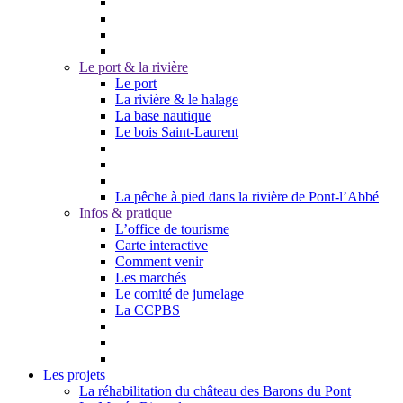
Le port & la rivière
Le port
La rivière & le halage
La base nautique
Le bois Saint-Laurent
La pêche à pied dans la rivière de Pont-l’Abbé
Infos & pratique
L’office de tourisme
Carte interactive
Comment venir
Les marchés
Le comité de jumelage
La CCPBS
Les projets
La réhabilitation du château des Barons du Pont