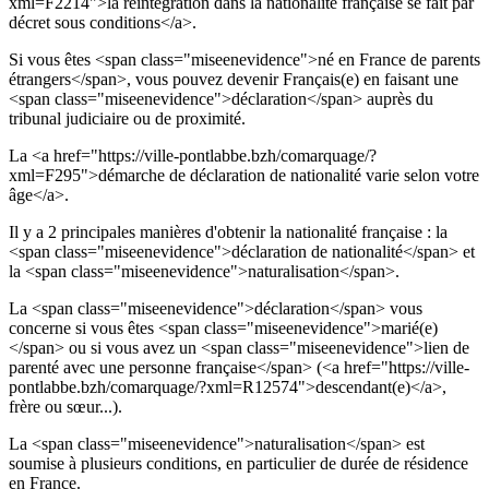
xml=F2214">la réintégration dans la nationalité française se fait par
décret sous conditions</a>.
Si vous êtes <span class="miseenevidence">né en France de parents
étrangers</span>, vous pouvez devenir Français(e) en faisant une
<span class="miseenevidence">déclaration</span> auprès du
tribunal judiciaire ou de proximité.
La <a href="https://ville-pontlabbe.bzh/comarquage/?
xml=F295">démarche de déclaration de nationalité varie selon votre
âge</a>.
Il y a 2 principales manières d'obtenir la nationalité française : la
<span class="miseenevidence">déclaration de nationalité</span> et
la <span class="miseenevidence">naturalisation</span>.
La <span class="miseenevidence">déclaration</span> vous
concerne si vous êtes <span class="miseenevidence">marié(e)
</span> ou si vous avez un <span class="miseenevidence">lien de
parenté avec une personne française</span> (<a href="https://ville-
pontlabbe.bzh/comarquage/?xml=R12574">descendant(e)</a>,
frère ou sœur...).
La <span class="miseenevidence">naturalisation</span> est
soumise à plusieurs conditions, en particulier de durée de résidence
en France.