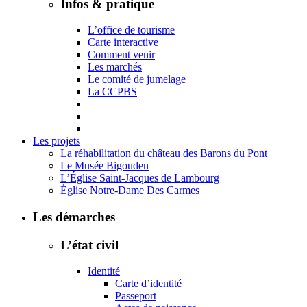
Infos & pratique
L’office de tourisme
Carte interactive
Comment venir
Les marchés
Le comité de jumelage
La CCPBS
Les projets
La réhabilitation du château des Barons du Pont
Le Musée Bigouden
L’Église Saint-Jacques de Lambourg
Église Notre-Dame Des Carmes
Les démarches
L’état civil
Identité
Carte d’identité
Passeport