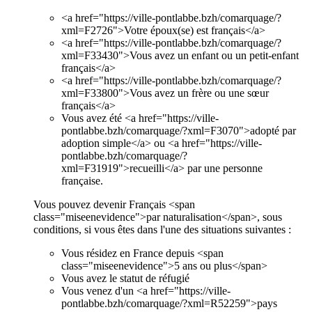
<a href="https://ville-pontlabbe.bzh/comarquage/?
xml=F2726">Votre époux(se) est français</a>
<a href="https://ville-pontlabbe.bzh/comarquage/?
xml=F33430">Vous avez un enfant ou un petit-enfant
français</a>
<a href="https://ville-pontlabbe.bzh/comarquage/?
xml=F33800">Vous avez un frère ou une sœur
français</a>
Vous avez été <a href="https://ville-
pontlabbe.bzh/comarquage/?xml=F3070">adopté par
adoption simple</a> ou <a href="https://ville-
pontlabbe.bzh/comarquage/?
xml=F31919">recueilli</a> par une personne
française.
Vous pouvez devenir Français <span
class="miseenevidence">par naturalisation</span>, sous
conditions, si vous êtes dans l'une des situations suivantes :
Vous résidez en France depuis <span
class="miseenevidence">5 ans ou plus</span>
Vous avez le statut de réfugié
Vous venez d'un <a href="https://ville-
pontlabbe.bzh/comarquage/?xml=R52259">pays