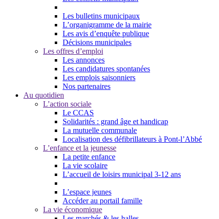
Les bulletins municipaux
L’organigramme de la mairie
Les avis d’enquête publique
Décisions municipales
Les offres d’emploi
Les annonces
Les candidatures spontanées
Les emplois saisonniers
Nos partenaires
Au quotidien
L’action sociale
Le CCAS
Solidarités : grand âge et handicap
La mutuelle communale
Localisation des défibrillateurs à Pont-l’Abbé
L’enfance et la jeunesse
La petite enfance
La vie scolaire
L’accueil de loisirs municipal 3-12 ans
L’espace jeunes
Accéder au portail famille
La vie économique
Les marchés & les halles