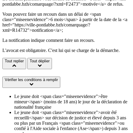
pontlabbe.bzh/comarquage/?xml=F2473">motivée</a> de refus.
Vous pouvez faire un recours dans un délai de <span
class="miseenevidence">6 mois</span> à partir de la date de la <a
href="https://ville-pontlabbe.bzh/comarquage/?
xml=R14732">notification</a>;
La notification indique comment faire un recours.
L'avocat est obligatoire. C'est lui qui se charge de la démarche.
Tout replier
Tout déplier
Vérifier les conditions à remplir
Le jeune doit <span class="miseenevidence">être
mineur</span> (moins de 18 ans) le jour de la déclaration de
nationalité française
Le jeune doit <span class="miseenevidence">avoir été
recueilli</span> sur décision de justice et élevé depuis 3 ans
ou plus par un Français <span class="miseenevidence">ou
confié à l'Aide sociale à l'enfance (Ase</span>) depuis 3 ans