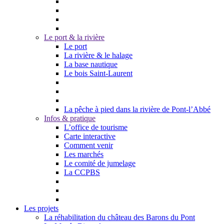
Le port & la rivière
Le port
La rivière & le halage
La base nautique
Le bois Saint-Laurent
La pêche à pied dans la rivière de Pont-l’Abbé
Infos & pratique
L’office de tourisme
Carte interactive
Comment venir
Les marchés
Le comité de jumelage
La CCPBS
Les projets
La réhabilitation du château des Barons du Pont