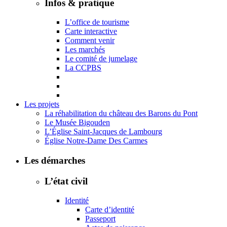
Infos & pratique
L’office de tourisme
Carte interactive
Comment venir
Les marchés
Le comité de jumelage
La CCPBS
Les projets
La réhabilitation du château des Barons du Pont
Le Musée Bigouden
L’Église Saint-Jacques de Lambourg
Église Notre-Dame Des Carmes
Les démarches
L’état civil
Identité
Carte d’identité
Passeport