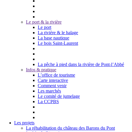
Le port & la rivière
Le port
La rivière & le halage
La base nautique
Le bois Saint-Laurent
La pêche à pied dans la rivière de Pont-l’Abbé
Infos & pratique
L’office de tourisme
Carte interactive
Comment venir
Les marchés
Le comité de jumelage
La CCPBS
Les projets
La réhabilitation du château des Barons du Pont