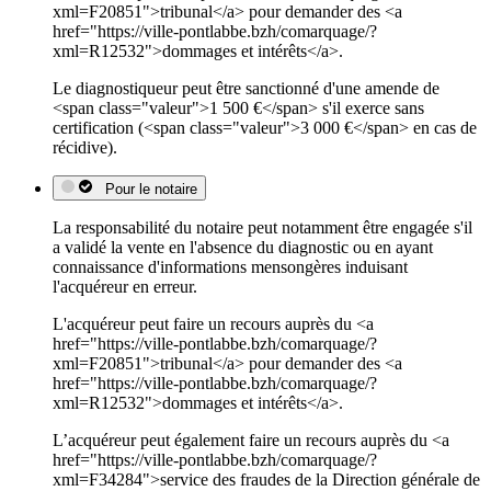
xml=F20851">tribunal</a> pour demander des <a
href="https://ville-pontlabbe.bzh/comarquage/?
xml=R12532">dommages et intérêts</a>.
Le diagnostiqueur peut être sanctionné d'une amende de
<span class="valeur">1 500 €</span> s'il exerce sans
certification (<span class="valeur">3 000 €</span> en cas de
récidive).
Pour le notaire
La responsabilité du notaire peut notamment être engagée s'il
a validé la vente en l'absence du diagnostic ou en ayant
connaissance d'informations mensongères induisant
l'acquéreur en erreur.
L'acquéreur peut faire un recours auprès du <a
href="https://ville-pontlabbe.bzh/comarquage/?
xml=F20851">tribunal</a> pour demander des <a
href="https://ville-pontlabbe.bzh/comarquage/?
xml=R12532">dommages et intérêts</a>.
L’acquéreur peut également faire un recours auprès du <a
href="https://ville-pontlabbe.bzh/comarquage/?
xml=F34284">service des fraudes de la Direction générale de