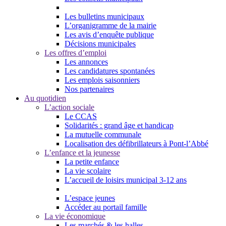
Les bulletins municipaux
L’organigramme de la mairie
Les avis d’enquête publique
Décisions municipales
Les offres d’emploi
Les annonces
Les candidatures spontanées
Les emplois saisonniers
Nos partenaires
Au quotidien
L’action sociale
Le CCAS
Solidarités : grand âge et handicap
La mutuelle communale
Localisation des défibrillateurs à Pont-l’Abbé
L’enfance et la jeunesse
La petite enfance
La vie scolaire
L’accueil de loisirs municipal 3-12 ans
L’espace jeunes
Accéder au portail famille
La vie économique
Les marchés & les halles