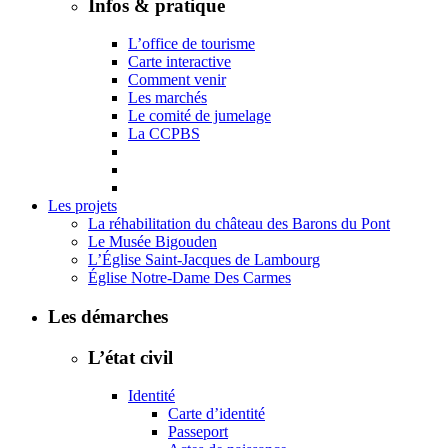
Infos & pratique
L’office de tourisme
Carte interactive
Comment venir
Les marchés
Le comité de jumelage
La CCPBS
Les projets
La réhabilitation du château des Barons du Pont
Le Musée Bigouden
L’Église Saint-Jacques de Lambourg
Église Notre-Dame Des Carmes
Les démarches
L’état civil
Identité
Carte d’identité
Passeport