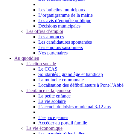
Les bulletins municipaux
L’organigramme de la mairie
Les avis d’enquête publique
Décisions municipales
Les offres d’emploi
Les annonces
Les candidatures spontanées
Les emplois saisonniers
Nos partenaires
Au quotidien
L’action sociale
Le CCAS
Solidarités : grand âge et handicap
La mutuelle communale
Localisation des défibrillateurs à Pont-l’Abbé
L’enfance et la jeunesse
La petite enfance
La vie scolaire
L’accueil de loisirs municipal 3-12 ans
L’espace jeunes
Accéder au portail famille
La vie économique
Les marchés & les halles