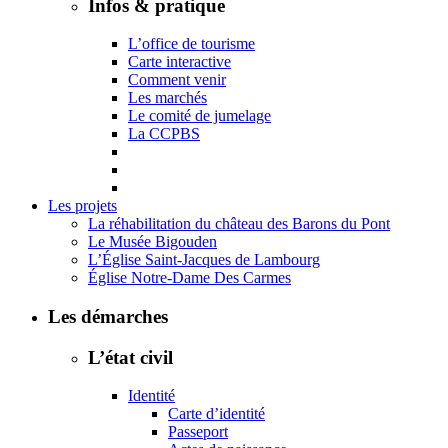
Infos & pratique
L’office de tourisme
Carte interactive
Comment venir
Les marchés
Le comité de jumelage
La CCPBS
Les projets
La réhabilitation du château des Barons du Pont
Le Musée Bigouden
L’Église Saint-Jacques de Lambourg
Église Notre-Dame Des Carmes
Les démarches
L’état civil
Identité
Carte d’identité
Passeport