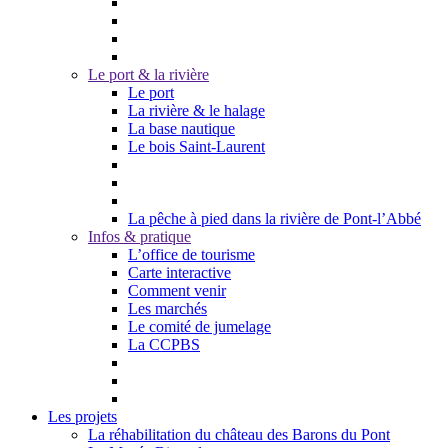
Le port & la rivière
Le port
La rivière & le halage
La base nautique
Le bois Saint-Laurent
La pêche à pied dans la rivière de Pont-l’Abbé
Infos & pratique
L’office de tourisme
Carte interactive
Comment venir
Les marchés
Le comité de jumelage
La CCPBS
Les projets
La réhabilitation du château des Barons du Pont