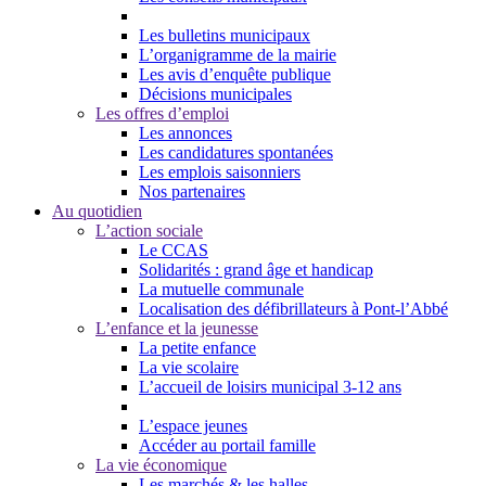
Les bulletins municipaux
L’organigramme de la mairie
Les avis d’enquête publique
Décisions municipales
Les offres d’emploi
Les annonces
Les candidatures spontanées
Les emplois saisonniers
Nos partenaires
Au quotidien
L’action sociale
Le CCAS
Solidarités : grand âge et handicap
La mutuelle communale
Localisation des défibrillateurs à Pont-l’Abbé
L’enfance et la jeunesse
La petite enfance
La vie scolaire
L’accueil de loisirs municipal 3-12 ans
L’espace jeunes
Accéder au portail famille
La vie économique
Les marchés & les halles