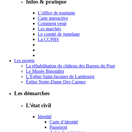
Infos & pratique
L’office de tourisme
Carte interactive
Comment venir
Les marchés
Le comité de jumelage
La CCPBS
Les projets
La réhabilitation du château des Barons du Pont
Le Musée Bigouden
L’Église Saint-Jacques de Lambourg
Église Notre-Dame Des Carmes
Les démarches
L’état civil
Identité
Carte d’identité
Passeport