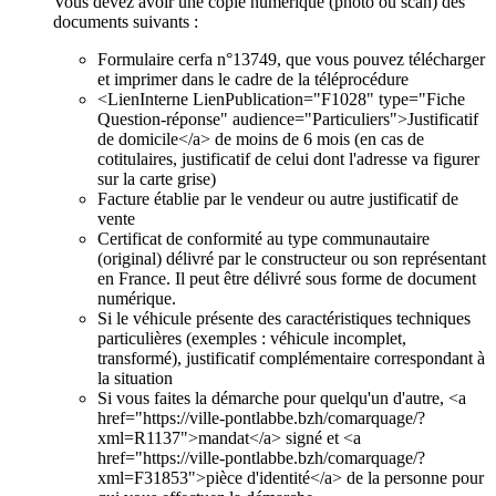
Vous devez avoir une copie numérique (photo ou scan) des
documents suivants :
Formulaire cerfa n°13749, que vous pouvez télécharger
et imprimer dans le cadre de la téléprocédure
<LienInterne LienPublication="F1028" type="Fiche
Question-réponse" audience="Particuliers">Justificatif
de domicile</a> de moins de 6 mois (en cas de
cotitulaires, justificatif de celui dont l'adresse va figurer
sur la carte grise)
Facture établie par le vendeur ou autre justificatif de
vente
Certificat de conformité au type communautaire
(original) délivré par le constructeur ou son représentant
en France. Il peut être délivré sous forme de document
numérique.
Si le véhicule présente des caractéristiques techniques
particulières (exemples : véhicule incomplet,
transformé), justificatif complémentaire correspondant à
la situation
Si vous faites la démarche pour quelqu'un d'autre, <a
href="https://ville-pontlabbe.bzh/comarquage/?
xml=R1137">mandat</a> signé et <a
href="https://ville-pontlabbe.bzh/comarquage/?
xml=F31853">pièce d'identité</a> de la personne pour