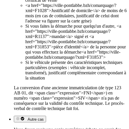
certificat de vente
<a href="https://ville-pontlabbe.bzh/comarquage/?
xml=F1028">Justificatif de domicile</a> de moins de 6
mois (en cas de cotitulaires, justificatif de celui dont
l'adresse va figurer sur la carte grise)
Si vous faites la démarche pour quelqu'un d'autre, <a
href="https://ville-pontlabbe.bzh/comarquage/?
xml=R1137">mandat</a> signé et <a
href="https://ville-pontlabbe.bzh/comarquage/?
xml=F31853">pièce d'identité</a> de la personne pour
qui vous effectuez la démarche<a href="https://ville-
pontlabbe.bzh/comarquage/?xml=F31853">
Si le véhicule présente des caractéristiques techniques
particulières (exemples : véhicule incomplet,
transformé), justificatif complémentaire correspondant à
la situation
La conversion d'une ancienne immatriculation (de type 123
AB 01, dit <span class="expression">FNI</span>) en
numéro <span class="expression">SIV</span> n'a pas de
conséquence sur la validité du contrôle technique. Le procès-
verbal de contrôle technique fait foi.
Autre cas