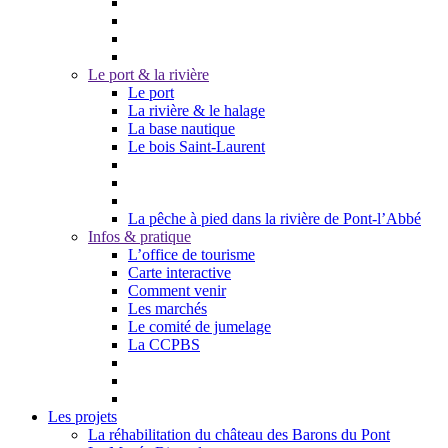
Le port & la rivière
Le port
La rivière & le halage
La base nautique
Le bois Saint-Laurent
La pêche à pied dans la rivière de Pont-l’Abbé
Infos & pratique
L’office de tourisme
Carte interactive
Comment venir
Les marchés
Le comité de jumelage
La CCPBS
Les projets
La réhabilitation du château des Barons du Pont