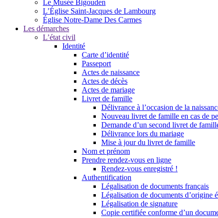
Le Musée Bigouden
L’Église Saint-Jacques de Lambourg
Église Notre-Dame Des Carmes
Les démarches
L’état civil
Identité
Carte d’identité
Passeport
Actes de naissance
Actes de décès
Actes de mariage
Livret de famille
Délivrance à l’occasion de la naissan
Nouveau livret de famille en cas de pe
Demande d’un second livret de famille
Délivrance lors du mariage
Mise à jour du livret de famille
Nom et prénom
Prendre rendez-vous en ligne
Rendez-vous enregistré !
Authentification
Légalisation de documents français
Légalisation de documents d’origine é
Légalisation de signature
Copie certifiée conforme d’un documen