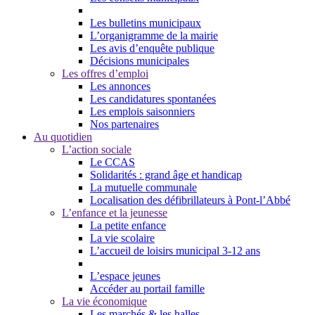
Les bulletins municipaux
L’organigramme de la mairie
Les avis d’enquête publique
Décisions municipales
Les offres d’emploi
Les annonces
Les candidatures spontanées
Les emplois saisonniers
Nos partenaires
Au quotidien
L’action sociale
Le CCAS
Solidarités : grand âge et handicap
La mutuelle communale
Localisation des défibrillateurs à Pont-l’Abbé
L’enfance et la jeunesse
La petite enfance
La vie scolaire
L’accueil de loisirs municipal 3-12 ans
L’espace jeunes
Accéder au portail famille
La vie économique
Les marchés & les halles