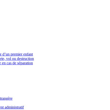
ce d’un premier enfant
rte, vol ou destruction
 en cas de séparation
trangère
t administratif