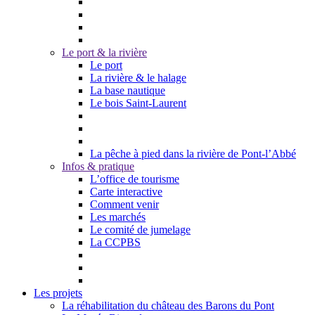
Le port & la rivière
Le port
La rivière & le halage
La base nautique
Le bois Saint-Laurent
La pêche à pied dans la rivière de Pont-l’Abbé
Infos & pratique
L’office de tourisme
Carte interactive
Comment venir
Les marchés
Le comité de jumelage
La CCPBS
Les projets
La réhabilitation du château des Barons du Pont