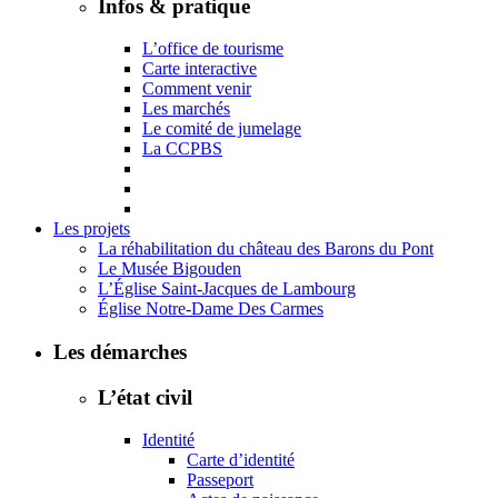
Infos & pratique
L’office de tourisme
Carte interactive
Comment venir
Les marchés
Le comité de jumelage
La CCPBS
Les projets
La réhabilitation du château des Barons du Pont
Le Musée Bigouden
L’Église Saint-Jacques de Lambourg
Église Notre-Dame Des Carmes
Les démarches
L’état civil
Identité
Carte d’identité
Passeport