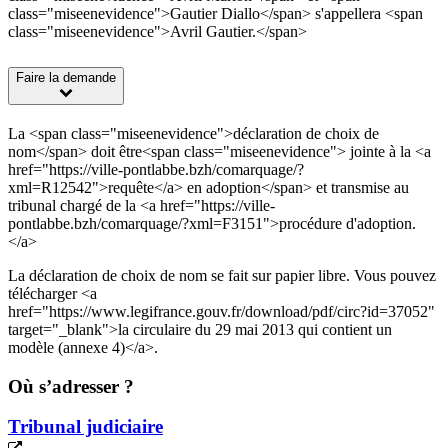
class="miseenevidence">Gautier Diallo</span> s'appellera <span
class="miseenevidence">Avril Gautier.</span>
Faire la demande
La <span class="miseenevidence">déclaration de choix de
nom</span> doit être<span class="miseenevidence"> jointe à la <a
href="https://ville-pontlabbe.bzh/comarquage/?
xml=R12542">requête</a> en adoption</span> et transmise au
tribunal chargé de la <a href="https://ville-
pontlabbe.bzh/comarquage/?xml=F3151">procédure d'adoption.
</a>
La déclaration de choix de nom se fait sur papier libre. Vous pouvez
télécharger <a
href="https://www.legifrance.gouv.fr/download/pdf/circ?id=37052"
target="_blank">la circulaire du 29 mai 2013 qui contient un
modèle (annexe 4)</a>.
Où s’adresser ?
Tribunal judiciaire