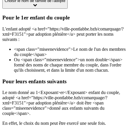
Choisir le nom de famille de l'adopté
Pour le 1er enfant du couple
L'enfant adopté <a href="https://ville-pontlabbe.bzh/comarquage/?
xml=F3151">par adoption plénière</a> peut porter les noms
suivants :
<span class="miseenevidence">Le nom de l'un des membres
du couple</span>
Ou <span class="miseenevidence">un nom double</span>
formé des noms de chaque membre du couple, dans l'ordre
qu'ils choisissent, et dans la limite d'un nom chacun.
Pour leurs enfants suivants
Le nom donné au 1<Exposant>er</Exposant> enfant du couple,
adopté <a href="https://ville-pontlabbe.bzh/comarquage/?
xml=F3151">par adoption plénière</a> doit être <span
class="miseenevidence">donné aux enfants suivants du
couple</span>.
En effet, le choix du nom peut être exercé une seule fois.