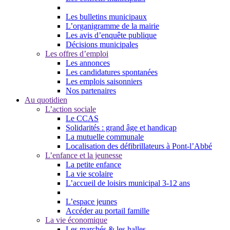
Les bulletins municipaux
L’organigramme de la mairie
Les avis d’enquête publique
Décisions municipales
Les offres d’emploi
Les annonces
Les candidatures spontanées
Les emplois saisonniers
Nos partenaires
Au quotidien
L’action sociale
Le CCAS
Solidarités : grand âge et handicap
La mutuelle communale
Localisation des défibrillateurs à Pont-l’Abbé
L’enfance et la jeunesse
La petite enfance
La vie scolaire
L’accueil de loisirs municipal 3-12 ans
L’espace jeunes
Accéder au portail famille
La vie économique
Les marchés & les halles