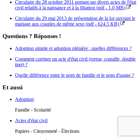
Circulaire du 28 octobre 2011 portant sur divers actes de l'état
civil relatifs à la naissance et à la filiation (pdf - 1.0 MB)
Circulaire du 29 mai 2013 de présentation de la loi ouvrant le
mariage aux couples de même sexe (pdf - 624.5 KB)
Questions ? Réponses !
Adoption simple et adoption plénière : quelles différences ?
Comment corriger un acte d'état civil (erreur, coquille, double
tiret) ?
Quelle différence entre le nom de famille et le nom d'usage ?
Et aussi
Adoption
Famille - Scolarité
Actes d'état civil
Papiers - Citoyenneté - Élections