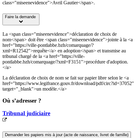
class="miseenevidence">Avril Gautier</span>.
Faire la demande
La <span class="miseenevidence">déclaration de choix de
nom</span> doit être <span class="miseenevidence">jointe à la <a
href="https://ville-pontlabbe.bzh/comarquage/?
xml=R12542">requête</a> en adoption</span> et transmise au
tribunal chargé de la <a href="https://ville-
pontlabbe.bzh/comarquage/?xml=F3151">procédure d'adoption.
</a>
La déclaration de choix de nom se fait sur papier libre selon le <a
href="https://www.legifrance.gouv.fr/download/pdf/circ?id=37052"
target="_blank">un modèle.</a>
Où s’adresser ?
Tribunal judiciaire
Demander les papiers mis à jour (acte de naissance, livret de famille)