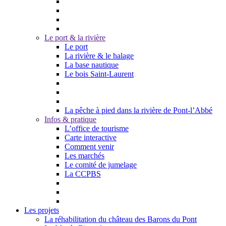
Le port & la rivière
Le port
La rivière & le halage
La base nautique
Le bois Saint-Laurent
La pêche à pied dans la rivière de Pont-l’Abbé
Infos & pratique
L’office de tourisme
Carte interactive
Comment venir
Les marchés
Le comité de jumelage
La CCPBS
Les projets
La réhabilitation du château des Barons du Pont