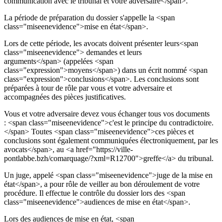
communication avec le tribunal et votre adversaire</span>.
La période de préparation du dossier s'appelle la <span
class="miseenevidence">mise en état</span>.
Lors de cette période, les avocats doivent présenter leurs<span
class="miseenevidence"> demandes et leurs
arguments</span> (appelées <span
class="expression">moyens</span>) dans un écrit nommé <span
class="expression">conclusions</span>. Les conclusions sont
préparées à tour de rôle par vous et votre adversaire et
accompagnées des pièces justificatives.
Vous et votre adversaire devez vous échanger tous vos documents
: <span class="miseenevidence">c'est le principe du contradictoire.
</span> Toutes <span class="miseenevidence">ces pièces et
conclusions sont également communiquées électroniquement, par les
avocats</span>, au <a href="https://ville-
pontlabbe.bzh/comarquage/?xml=R12700">greffe</a> du tribunal.
Un juge, appelé <span class="miseenevidence">juge de la mise en
état</span>, a pour rôle de veiller au bon déroulement de votre
procédure. Il effectue le contrôle du dossier lors des <span
class="miseenevidence">audiences de mise en état</span>.
Lors des audiences de mise en état, <span