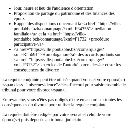
Jour, heure et lieu de l'audience d'orientation
Proposition de partage du patrimoine et des finances des
époux
Rappel des dispositions concernant la <a href="https://ville-
pontlabbe.bzh/comarquage/?xml=F34355">médiation
familiale</a> et la <a href="https://ville-
pontlabbe.bzh/comarquage/?xml=F1732">procédure
participative</a>
<a href="https://ville-pontlabbe.bzh/comarquage/?
xml=R55691">Homologation</a> des accords portants sur
<a href="https://ville-pontlabbe.bzh/comarquage/?
xml=F3132">l'exercice de l'autorité parentale</a> et sur les
conséquences du divorce
La requête conjointe peut être utilisée quand vous et votre époux(se)
<span class="miseenevidence">êtes d'accord pour saisir ensemble le
tribunal pour votre divorce</span>.
En revanche, vous n'êtes pas obligés d'être en accord sur toutes les
conséquences du divorce pour utiliser la requête conjointe.
La requête doit être rédigée par votre avocat et celui de votre
époux(se) puis déposée au tribunal judiciaire.