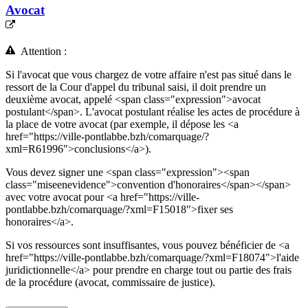
Avocat
Attention :
Si l'avocat que vous chargez de votre affaire n'est pas situé dans le
ressort de la Cour d'appel du tribunal saisi, il doit prendre un
deuxième avocat, appelé <span class="expression">avocat
postulant</span>. L'avocat postulant réalise les actes de procédure à
la place de votre avocat (par exemple, il dépose les <a
href="https://ville-pontlabbe.bzh/comarquage/?
xml=R61996">conclusions</a>).
Vous devez signer une <span class="expression"><span
class="miseenevidence">convention d'honoraires</span></span>
avec votre avocat pour <a href="https://ville-
pontlabbe.bzh/comarquage/?xml=F15018">fixer ses
honoraires</a>.
Si vos ressources sont insuffisantes, vous pouvez bénéficier de <a
href="https://ville-pontlabbe.bzh/comarquage/?xml=F18074">l'aide
juridictionnelle</a> pour prendre en charge tout ou partie des frais
de la procédure (avocat, commissaire de justice).