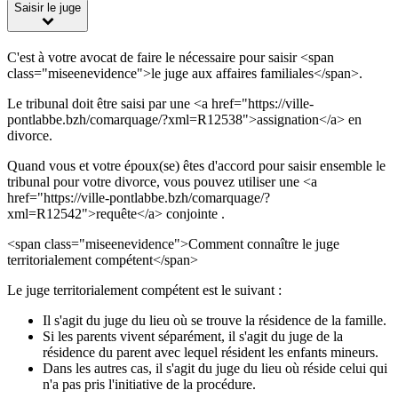
Saisir le juge
C'est à votre avocat de faire le nécessaire pour saisir <span
class="miseenevidence">le juge aux affaires familiales</span>.
Le tribunal doit être saisi par une <a href="https://ville-
pontlabbe.bzh/comarquage/?xml=R12538">assignation</a> en
divorce.
Quand vous et votre époux(se) êtes d'accord pour saisir ensemble le
tribunal pour votre divorce, vous pouvez utiliser une <a
href="https://ville-pontlabbe.bzh/comarquage/?
xml=R12542">requête</a> conjointe .
<span class="miseenevidence">Comment connaître le juge
territorialement compétent</span>
Le juge territorialement compétent est le suivant :
Il s'agit du juge du lieu où se trouve la résidence de la famille.
Si les parents vivent séparément, il s'agit du juge de la
résidence du parent avec lequel résident les enfants mineurs.
Dans les autres cas, il s'agit du juge du lieu où réside celui qui
n'a pas pris l'initiative de la procédure.