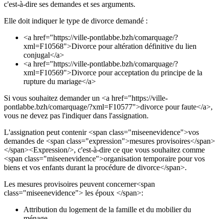
c'est-à-dire ses demandes et ses arguments.
Elle doit indiquer le type de divorce demandé :
<a href="https://ville-pontlabbe.bzh/comarquage/?
xml=F10568">Divorce pour altération définitive du lien
conjugal</a>
<a href="https://ville-pontlabbe.bzh/comarquage/?
xml=F10569">Divorce pour acceptation du principe de la
rupture du mariage</a>
Si vous souhaitez demander un <a href="https://ville-
pontlabbe.bzh/comarquage/?xml=F10577">divorce pour faute</a>,
vous ne devez pas l'indiquer dans l'assignation.
L'assignation peut contenir <span class="miseenevidence">vos
demandes de <span class="expression">mesures provisoires</span>
</span><Expression/>, c'est-à-dire ce que vous souhaitez comme
<span class="miseenevidence">organisation temporaire pour vos
biens et vos enfants durant la procédure de divorce</span>.
Les mesures provisoires peuvent concerner<span
class="miseenevidence"> les époux </span>:
Attribution du logement de la famille et du mobilier du
ménage