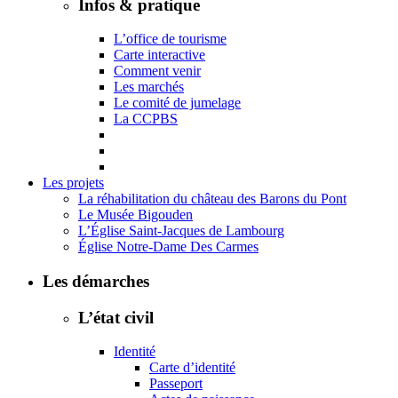
Infos & pratique
L’office de tourisme
Carte interactive
Comment venir
Les marchés
Le comité de jumelage
La CCPBS
Les projets
La réhabilitation du château des Barons du Pont
Le Musée Bigouden
L’Église Saint-Jacques de Lambourg
Église Notre-Dame Des Carmes
Les démarches
L’état civil
Identité
Carte d’identité
Passeport