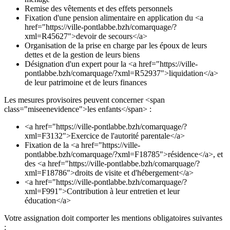
Remise des vêtements et des effets personnels
Fixation d'une pension alimentaire en application du <a
href="https://ville-pontlabbe.bzh/comarquage/?
xml=R45627">devoir de secours</a>
Organisation de la prise en charge par les époux de leurs
dettes et de la gestion de leurs biens
Désignation d'un expert pour la <a href="https://ville-
pontlabbe.bzh/comarquage/?xml=R52937">liquidation</a>
de leur patrimoine et de leurs finances
Les mesures provisoires peuvent concerner <span
class="miseenevidence">les enfants</span> :
<a href="https://ville-pontlabbe.bzh/comarquage/?
xml=F3132">Exercice de l'autorité parentale</a>
Fixation de la <a href="https://ville-
pontlabbe.bzh/comarquage/?xml=F18785">résidence</a>, et
des <a href="https://ville-pontlabbe.bzh/comarquage/?
xml=F18786">droits de visite et d'hébergement</a>
<a href="https://ville-pontlabbe.bzh/comarquage/?
xml=F991">Contribution à leur entretien et leur
éducation</a>
Votre assignation doit comporter les mentions obligatoires suivantes
: