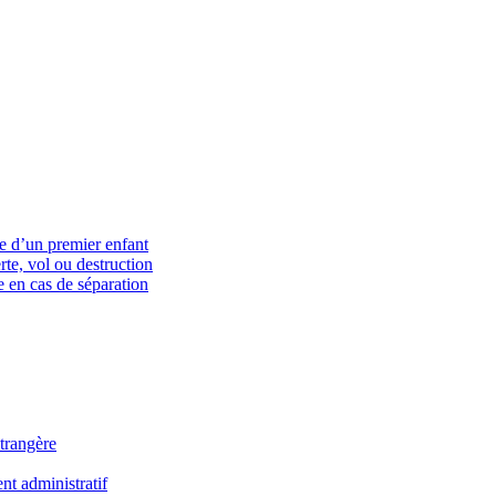
ce d’un premier enfant
rte, vol ou destruction
 en cas de séparation
trangère
t administratif