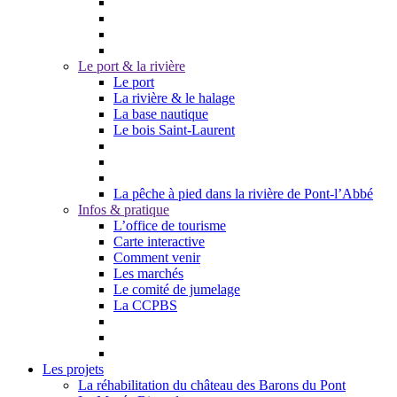
Le port & la rivière
Le port
La rivière & le halage
La base nautique
Le bois Saint-Laurent
La pêche à pied dans la rivière de Pont-l’Abbé
Infos & pratique
L’office de tourisme
Carte interactive
Comment venir
Les marchés
Le comité de jumelage
La CCPBS
Les projets
La réhabilitation du château des Barons du Pont