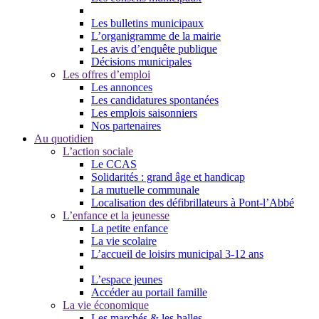
Les bulletins municipaux
L’organigramme de la mairie
Les avis d’enquête publique
Décisions municipales
Les offres d’emploi
Les annonces
Les candidatures spontanées
Les emplois saisonniers
Nos partenaires
Au quotidien
L’action sociale
Le CCAS
Solidarités : grand âge et handicap
La mutuelle communale
Localisation des défibrillateurs à Pont-l’Abbé
L’enfance et la jeunesse
La petite enfance
La vie scolaire
L’accueil de loisirs municipal 3-12 ans
L’espace jeunes
Accéder au portail famille
La vie économique
Les marchés & les halles