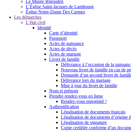
Le Musée Bigouden
L’Église Saint-Jacques de Lambourg
Église Notre-Dame Des Carmes
Les démarches
L’état civil
Identité
Carte d’identité
Passeport
Actes de naissance
Actes de décès
Actes de mariage
Livret de famille
Délivrance à l’occasion de la naissan
Nouveau livret de famille en cas de pe
Demande d’un second livret de famille
Délivrance lors du mariage
Mise à jour du livret de famille
Nom et prénom
Prendre rendez-vous en ligne
Rendez-vous enregistré !
Authentification
Légalisation de documents français
Légalisation de documents d’origine é
Légalisation de signature
Copie certifiée conforme d’un documen